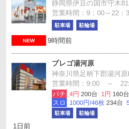
静岡県伊豆の国市守木817
営業時間：9：00～22：3
駐車場
駐輪場
9時間前
NEW
プレゴ湯河原
神奈川県足柄下郡湯河原町吉
営業時間：9:00 ～ 22:
パチ
4円
200台
1円
160
スロ
1000円/46枚
234台
駐車場
駐輪場
1日前