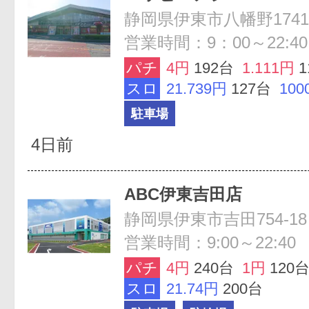
静岡県伊東市八幡野1741-
営業時間：9：00～22:40
パチ
4円
192台
1.111円
1
スロ
21.739円
127台
100
駐車場
4日前
ABC伊東吉田店
静岡県伊東市吉田754-18
営業時間：9:00～22:40
パチ
4円
240台
1円
120
スロ
21.74円
200台