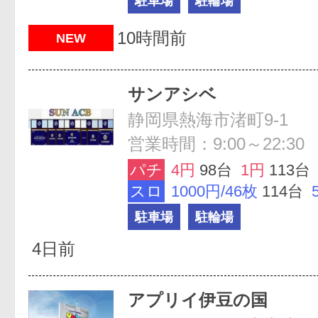
駐車場
駐輪場
10時間前
NEW
サンアシベ
静岡県熱海市渚町9-1
営業時間：9:00～22:30
パチ
4円
98台
1円
113台
スロ
1000円/46枚
114台
駐車場
駐輪場
4日前
アプリイ伊豆の国