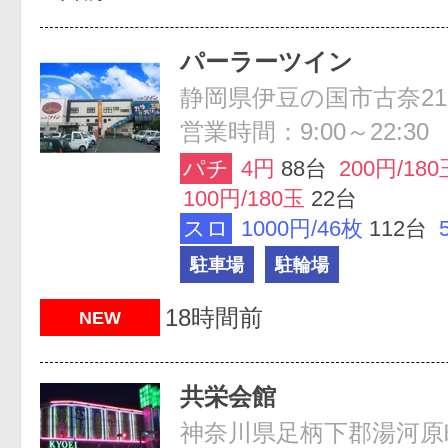
パーラーツイン
静岡県伊豆の国市古奈213
営業時間：9:00～22:30
パチ
4円
88台
200円/180
100円/180玉
22台
スロ
1000円/46枚
112台
駐車場
駐輪場
18時間前
NEW
共栄会館
神奈川県足柄下郡湯河原町