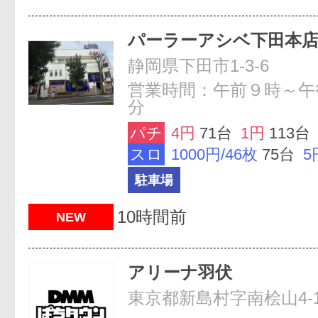
パーラーアシベ下田本
静岡県下田市1-3-6
営業時間：午前９時～午
分
パチ
4円
71台
1円
113台
スロ
1000円/46枚
75台
5
駐車場
10時間前
NEW
アリーナ羽伏
東京都新島村字南桧山4-