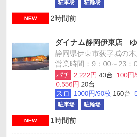
駐車場
駐輪場
2時間前
NEW
ダイナム静岡伊東店 
静岡県伊東市荻字城の木戸
営業時間：9：00～23：0
パチ
2.222円
40台
100円
0.556円
20台
スロ
1000円/90枚
160台
駐車場
駐輪場
1時間前
NEW