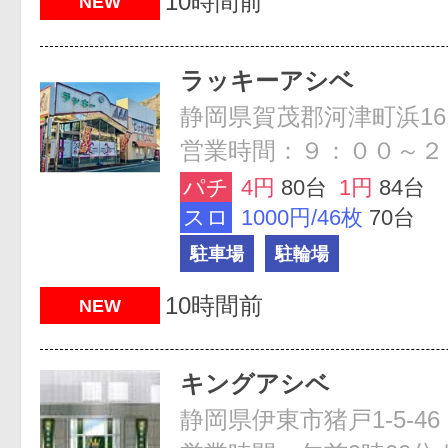
10時間前
NEW
ラッキーアシベ
静岡県賀茂郡河津町浜161
営業時間：９：００～２
パチ
4円
80台
1円
84台
スロ
1000円/46枚
70台
駐車場
駐輪場
10時間前
NEW
キングアシベ
静岡県伊東市猪戸1-5-46