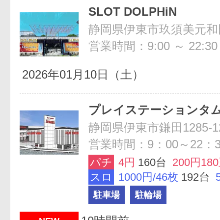
SLOT DOLPHiN
静岡県伊東市玖須美元和田7
営業時間：9:00 ～ 22:30
2026年01月10日（土）
プレイステーションタ
静岡県伊東市鎌田1285-1
営業時間：9：00～22：3
パチ
4円
160台
200円18
スロ
1000円/46枚
192台
駐車場
駐輪場