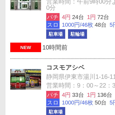
営業時間：午前9時00分
0分
パチ
4円
24台
1円
72台
スロ
1000円/46枚
48台
5
駐車場
駐輪場
10時間前
NEW
コスモアシベ
静岡県伊東市湯川1-16-1
営業時間：9：00～22：3
パチ
4円
33台
1円
136台
スロ
1000円/46枚
50台
5
駐車場