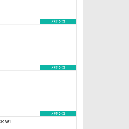
パチンコ
パチンコ
パチンコ
K W1