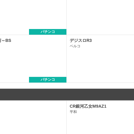
パチンコ
～BS
デジスロR3
ベルコ
パチンコ
CR銀河乙女M9AZ1
平和