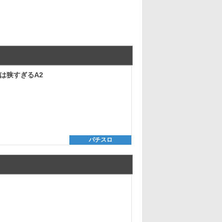
は狭すぎるA2
パチスロ