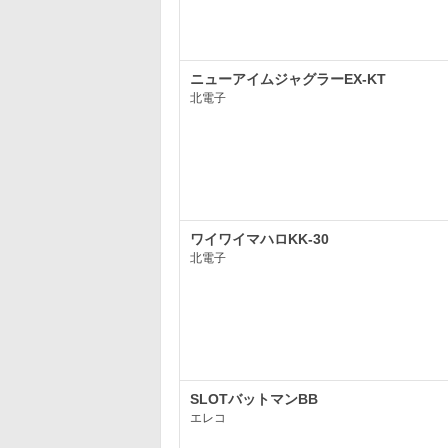
ニューアイムジャグラーEX‐KT
北電子
ワイワイマハロKK‐30
北電子
SLOTバットマンBB
エレコ