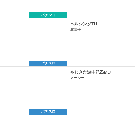
パチンコ
ヘルシングTH
北電子
パチスロ
やじきた道中記乙MD
メーシー
パチスロ