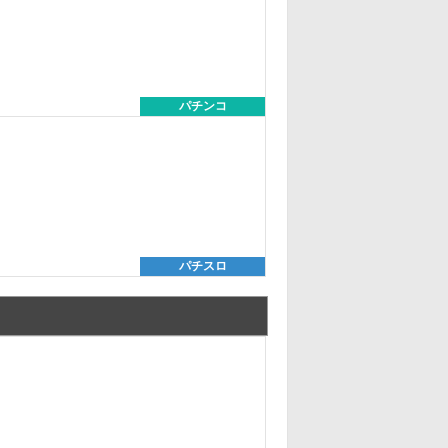
パチンコ
パチスロ