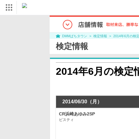
検定情報
2014年6月の検
DMMぱちタウン
検定情報
2014年6月の検定
2014/06/30（月）
CR浜崎あゆみ2SP
ビスティ