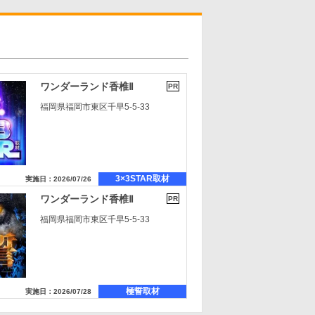
ワンダーランド香椎Ⅱ
PR
福岡県福岡市東区千早5-5-33
3×3STAR取材
実施日：2026/07/26
ワンダーランド香椎Ⅱ
PR
福岡県福岡市東区千早5-5-33
極誓取材
実施日：2026/07/28