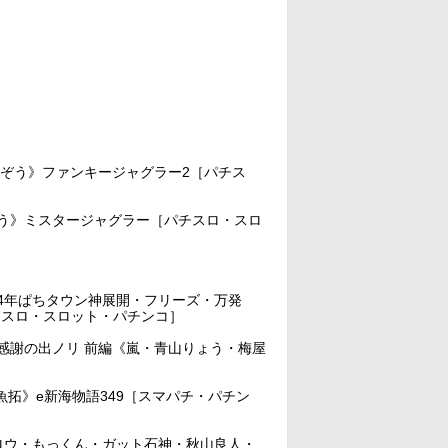
リぞう》ファンキージャグラー2［パチス
ぞう》ミスタージャグラー［パチスロ・スロ
24年ぱちタウン神展開・フリーズ・万発
チスロ・スロット・パチンコ］
感謝の出ノリ 前編《嵐・青山りょう・梅屋
拓》e新海物語349［スマパチ・パチン
《ジロウ・もっくん・ガット石神・秋山良人・