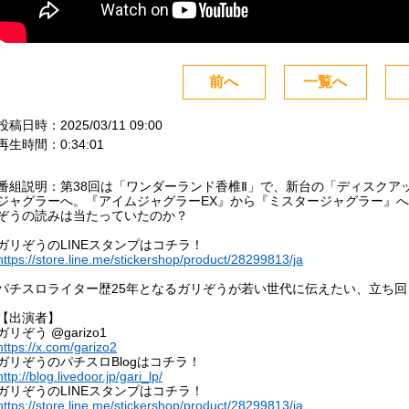
前へ
一覧へ
投稿日時：2025/03/11 09:00
再生時間：0:34:01
番組説明：第38回は「ワンダーランド香椎Ⅱ」で、新台の「ディスクア
ジャグラーへ。『アイムジャグラーEX』から『ミスタージャグラー』へ
ぞうの読みは当たっていたのか？
ガリぞうのLINEスタンプはコチラ！
https://store.line.me/stickershop/product/28299813/ja
パチスロライター歴25年となるガリぞうが若い世代に伝えたい、立ち
【出演者】
ガリぞう @garizo1
https://x.com/garizo2
ガリぞうのパチスロBlogはコチラ！
http://blog.livedoor.jp/gari_lp/
ガリぞうのLINEスタンプはコチラ！
https://store.line.me/stickershop/product/28299813/ja