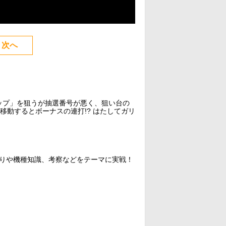
次へ
ップ」を狙うが抽選番号が悪く、狙い台の
移動するとボーナスの連打!? はたしてガリ
回りや機種知識、考察などをテーマに実戦！