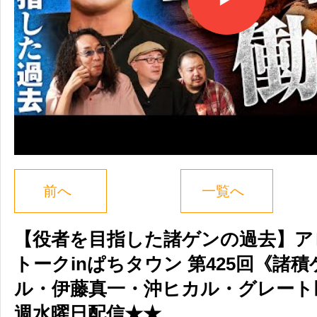
前へ
一覧へ
【役者を目指した諸ゲンの過去】ア
トークinぱちタウン 第425回《諸
ル・伊藤真一・沖ヒカル・グレート
週水曜日配信★★