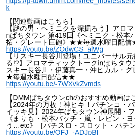
https://p-town.dmm.com/free_movies/seri
k
【関連動画はこちら】
【謎の男・ヘミニクを深掘ろう】アロマ
nぱちタウン 第419回《ヘミニク・松本
拓・グレート巨砲》★★毎週水曜日配信
https://youtu.be/ZOdwCS_alWg
【リスキー長谷川登場！ユニバーサル元
る!?】アロマティックトークinぱちタウン
スキー長谷川・伊藤真一・沖ヒカル・グ
★毎週水曜日配信★★
https://youtu.be/-7WXvkZvmds
【DMMぱちタウンchのおすすめ動画は
【2024年の万枚！神ヒキ！パチンコ・
イッキ見】2024年ぱちタウン神展開・
《まりも・松本バッチ・嵐・レビン・ヨ
う…etc》［パチスロ・スロット・パチ
https://youtu.be/OFJ_-ADJpBI