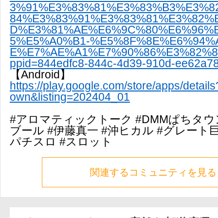
3%91%E3%83%81%E3%83%B3%E3%8
84%E3%83%91%E3%83%81%E3%82%
D%E3%81%AE%E6%9C%80%E6%96%
5%E5%A0%B1-%E5%8F%8E%E6%94%
E%E7%AE%A1%E7%90%86%E3%82%82/
ppid=844edfc8-844c-4d39-910d-ee62a7
【Android】
https://play.google.com/store/apps/detai
own&listing=202404_01
#アロマティックトーク #DMMぱちタウ
ブール #伊藤真一 #沖ヒカル #グレート巨
パチスロ #スロット
関連するコミュニティを見る