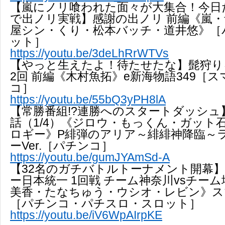
【嵐にノリ喰われた面々が大集合！今日
で出ノリ実戦】感謝の出ノリ 前編《嵐
屋シン・くり・松本バッチ・道井悠》［
ット］
https://youtu.be/3deLhRrWTVs
【やっと生えたよ！待たせたな】髭狩り
2回 前編《木村魚拓》e新海物語349［
コ］
https://youtu.be/55bQ3yPH8lA
【常勝番組!?連勝へのスタートダッシュ】DB
話（1/4）《ジロウ・もっくん・ガット
ロギー》P緋弾のアリア～緋緋神降臨～
ーVer.［パチンコ］
https://youtu.be/gumJYAmSd-A
【32名のガチバトルトーナメント開幕
ー日本統一 1回戦 チーム神奈川vsチーム
美香・たなちゅう・ウシオ・レビン》ス
［パチンコ・パチスロ・スロット］
https://youtu.be/iV6WpAIrpKE