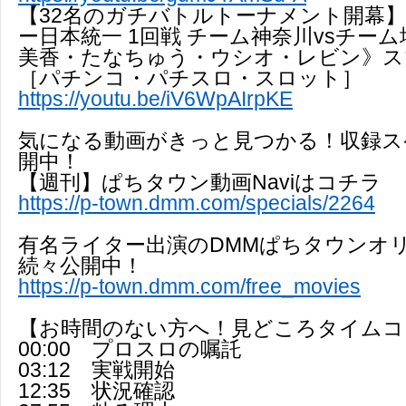
【32名のガチバトルトーナメント開幕
ー日本統一 1回戦 チーム神奈川vsチーム
美香・たなちゅう・ウシオ・レビン》ス
［パチンコ・パチスロ・スロット］
https://youtu.be/iV6WpAIrpKE
気になる動画がきっと見つかる！収録ス
開中！
【週刊】ぱちタウン動画Naviはコチラ
https://p-town.dmm.com/specials/2264
有名ライター出演のDMMぱちタウンオ
続々公開中！
https://p-town.dmm.com/free_movies
【お時間のない方へ！見どころタイムコ
00:00 プロスロの嘱託
03:12 実戦開始
12:35 状況確認