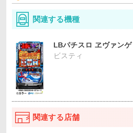
関連する機種
LBパチスロ ヱヴァン
ビスティ
関連する店舗