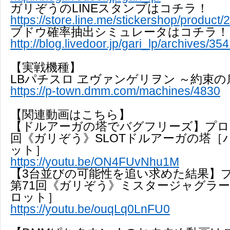
ガリぞうのLINEスタンプはコチラ！
https://store.line.me/stickershop/product
ブドウ確率抽出シミュレータはコチラ！
http://blog.livedoor.jp/gari_lp/archives/35
【実戦機種】
LBパチスロ ヱヴァンゲリヲン ～約束の
https://p-town.dmm.com/machines/4830
【関連動画はこちら】
【ドルアーガの塔でバグフリーズ】プロス
回《ガリぞう》SLOTドルアーガの塔［
ット］
https://youtu.be/ON4FUvNhu1M
【3台並びの可能性を追い求めた結果】
第71回《ガリぞう》ミスタージャグラ
ロット］
https://youtu.be/ouqLq0LnFU0