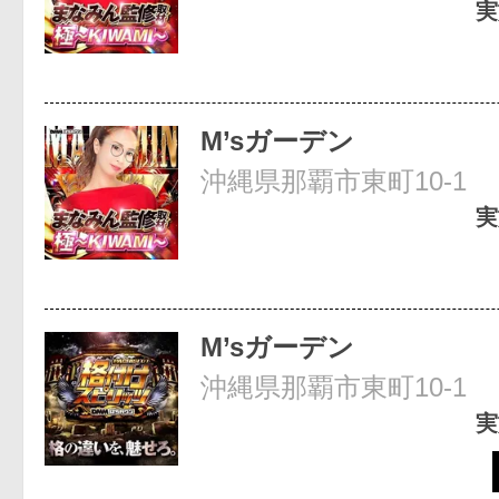
実
M’sガーデン
沖縄県那覇市東町10-1
実
M’sガーデン
沖縄県那覇市東町10-1
実