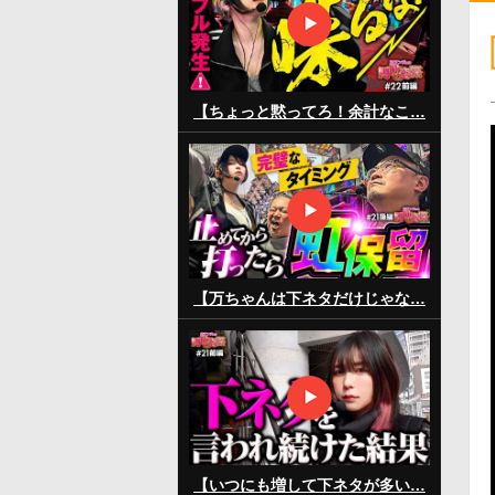
【ちょっと黙ってろ！余計なこ…
【万ちゃんは下ネタだけじゃな…
【いつにも増して下ネタが多い…