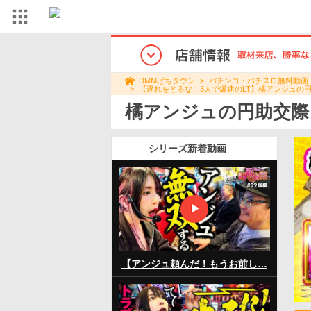
パチンコ・パチスロ無料動画
DMMぱちタウン
【遅れをとるな！3人で爆速のLT】橘アンジュの
橘アンジュの円助交際
シリーズ新着動画
【アンジュ頼んだ！もうお前し…