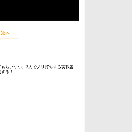
次へ
てもらいつつ、3人でノリ打ちする実戦番
闘する！