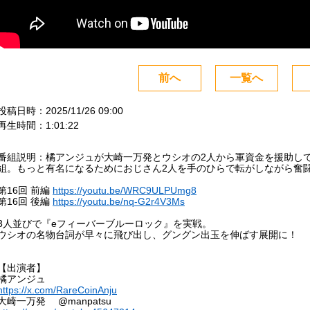
前へ
一覧へ
投稿日時：2025/11/26 09:00
再生時間：1:01:22
番組説明：橘アンジュが大崎一万発とウシオの2人から軍資金を援助し
組。もっと有名になるためにおじさん2人を手のひらで転がしながら奮
第16回 前編
https://youtu.be/WRC9ULPUmg8
第16回 後編
https://youtu.be/nq-G2r4V3Ms
3人並びで『eフィーバーブルーロック』を実戦。
ウシオの名物台詞が早々に飛び出し、グングン出玉を伸ばす展開に！
【出演者】
橘アンジュ
https://x.com/RareCoinAnju
大崎一万発 @manpatsu