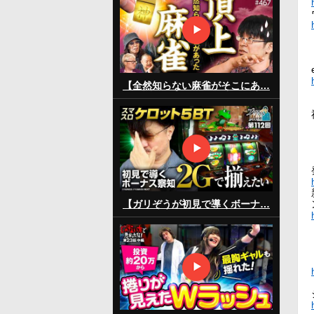
【全然知らない麻雀がそこにあ…
【ガリぞうが初見で導くボーナ…