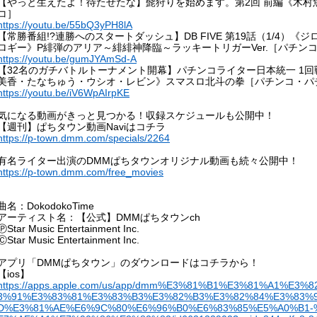
【やっと生えたよ！待たせたな】髭狩りを始めます。第2回 前編《木村魚
コ］
https://youtu.be/55bQ3yPH8lA
【常勝番組!?連勝へのスタートダッシュ】DB FIVE 第19話（1/4）
ロギー》P緋弾のアリア～緋緋神降臨～ラッキートリガーVer.［パチン
https://youtu.be/gumJYAmSd-A
【32名のガチバトルトーナメント開幕】パチンコライター日本統一 1回戦
美香・たなちゅう・ウシオ・レビン》スマスロ北斗の拳［パチンコ・パ
https://youtu.be/iV6WpAIrpKE
気になる動画がきっと見つかる！収録スケジュールも公開中！
【週刊】ぱちタウン動画Naviはコチラ
https://p-town.dmm.com/specials/2264
有名ライター出演のDMMぱちタウンオリジナル動画も続々公開中！
https://p-town.dmm.com/free_movies
曲名：DokodokoTime
アーティスト名：【公式】DMMぱちタウンch
ⓅStar Music Entertainment Inc.
ⒸStar Music Entertainment Inc.
アプリ「DMMぱちタウン」のダウンロードはコチラから！
【ios】
https://apps.apple.com/us/app/dmm%E3%81%B1%E3%81%A1%E
3%91%E3%83%81%E3%83%B3%E3%82%B3%E3%82%84%E3%83%
D%E3%81%AE%E6%9C%80%E6%96%B0%E6%83%85%E5%A0%B1-