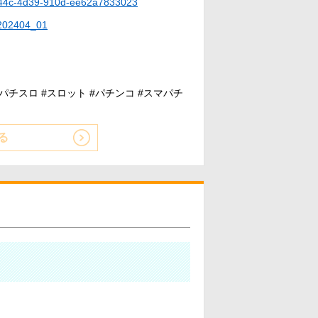
4c-4d39-910d-ee62a7833023
=202404_01
#パチスロ #スロット #パチンコ #スマパチ
る