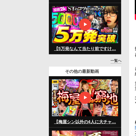
【5万発なんて当たり前ですけ…
一覧へ
その他の最新動画
【梅屋シン以外の4人に大チャ…