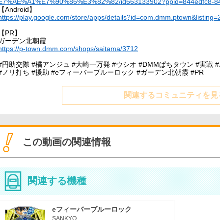
E7%AE%A1%E7%90%86%E3%82%82/id663133902?ppid=844edfc8-84
【Android】
https://play.google.com/store/apps/details?id=com.dmm.ptown&listing
【PR】
ガーデン北朝霞
https://p-town.dmm.com/shops/saitama/3712
#円助交際 #橘アンジュ #大崎一万発 #ウシオ #DMMぱちタウン #実戦 
#ノリ打ち #援助 #eフィーバーブルーロック #ガーデン北朝霞 #PR
関連するコミュニティを見
この動画の関連情報
関連する機種
eフィーバーブルーロック
SANKYO