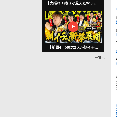
【大揺れ！捲りが見えたWラッ…
【前回4・5位の2人が朝イチ…
一覧へ