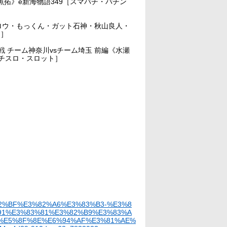
拓》e新海物語349［スマパチ・パチン
《ジロウ・もっくん・ガット石神・秋山良人・
コ］
 チーム神奈川vsチーム埼玉 前編《水瀬
チスロ・スロット］
3%82%BF%E3%82%A6%E3%83%B3-%E3%8
91%E3%83%81%E3%82%B9%E3%83%A
%E5%8F%8E%E6%94%AF%E3%81%AE%