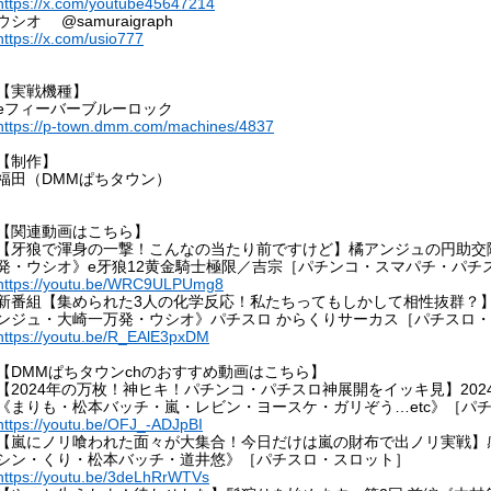
https://x.com/youtube45647214
ウシオ @samuraigraph
https://x.com/usio777
【実戦機種】
eフィーバーブルーロック
https://p-town.dmm.com/machines/4837
【制作】
福田（DMMぱちタウン）
【関連動画はこちら】
【牙狼で渾身の一撃！こんなの当たり前ですけど】橘アンジュの円助交際
発・ウシオ》e牙狼12黄金騎士極限／吉宗［パチンコ・スマパチ・パチ
https://youtu.be/WRC9ULPUmg8
新番組【集められた3人の化学反応！私たちってもしかして相性抜群？】橘
ンジュ・大崎一万発・ウシオ》パチスロ からくりサーカス［パチスロ
https://youtu.be/R_EAlE3pxDM
【DMMぱちタウンchのおすすめ動画はこちら】
【2024年の万枚！神ヒキ！パチンコ・パチスロ神展開をイッキ見】20
《まりも・松本バッチ・嵐・レビン・ヨースケ・ガリぞう…etc》［パ
https://youtu.be/OFJ_-ADJpBI
【嵐にノリ喰われた面々が大集合！今日だけは嵐の財布で出ノリ実戦】
シン・くり・松本バッチ・道井悠》［パチスロ・スロット］
https://youtu.be/3deLhRrWTVs