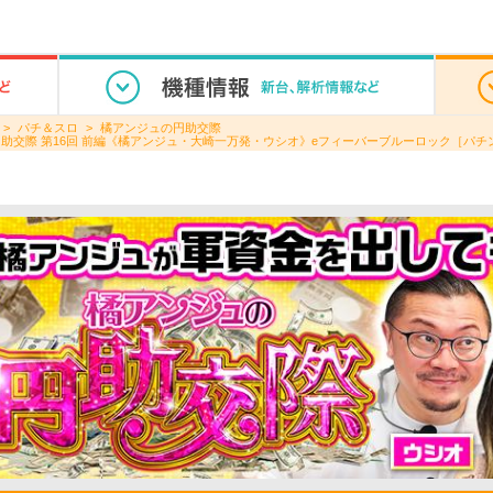
パチ＆スロ
橘アンジュの円助交際
円助交際 第16回 前編《橘アンジュ・大崎一万発・ウシオ》eフィーバーブルーロック［パチ