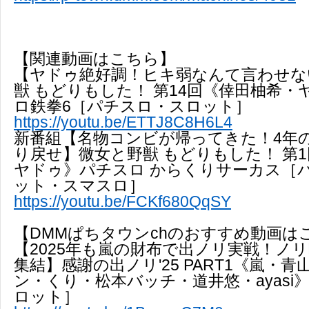
【関連動画はこちら】
【ヤドゥ絶好調！ヒキ弱なんて言わせな
獣 もどりもした！ 第14回《倖田柚希
ロ鉄拳6［パチスロ・スロット］
https://youtu.be/ETTJ8C8H6L4
新番組【名物コンビが帰ってきた！4年
り戻せ】微女と野獣 もどりもした！ 第
ヤドゥ》パチスロ からくりサーカス［
ット・スマスロ］
https://youtu.be/FCKf680QqSY
【DMMぱちタウンchのおすすめ動画は
【2025年も嵐の財布で出ノリ実戦！ノ
集結】感謝の出ノリ'25 PART1《嵐・
ン・くり・松本バッチ・道井悠・ayasi
ロット］