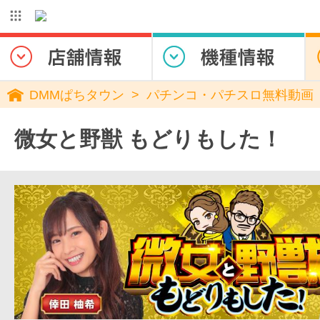
DMMぱちタウン
パチンコ・パチスロ無料動画
微女と野獣 もどりもした！