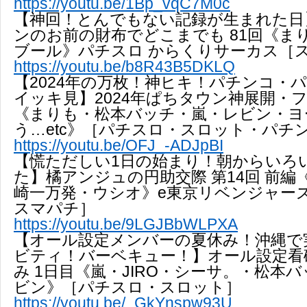
https://youtu.be/1Bp_vqC7M0c
【神回！とんでもない記録が生まれた日
ンのお前の財布でどこまでも 81回《ま
ブール》パチスロ からくりサーカス［
https://youtu.be/b8R43B5DKLQ
【2024年の万枚！神ヒキ！パチンコ・
イッキ見】2024年ぱちタウン神展開・
《まりも・松本バッチ・嵐・レビン・ヨ
う…etc》［パチスロ・スロット・パチ
https://youtu.be/OFJ_-ADJpBI
【慌ただしい1日の始まり！朝からいろ
た】橘アンジュの円助交際 第14回 前編
崎一万発・ウシオ》e東京リベンジャース
スマパチ］
https://youtu.be/9LGJBbWLPXA
【オール設定メンバーの夏休み！沖縄で
ビティ！バーベキュー！】オール設定看
み 1日目《嵐・JIRO・シーサ。・松本
ビン》［パチスロ・スロット］
https://youtu.be/_GkYnspw93U