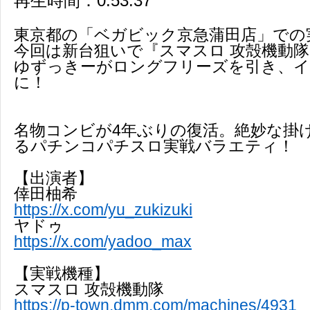
再生時間：0:53:37
東京都の「ベガビック京急蒲田店」での
今回は新台狙いで『スマスロ 攻殻機動
ゆずっきーがロングフリーズを引き、イ
に！
名物コンビが4年ぶりの復活。絶妙な掛
るパチンコパチスロ実戦バラエティ！
【出演者】
倖田柚希
https://x.com/yu_zukizuki
ヤドゥ
https://x.com/yadoo_max
【実戦機種】
スマスロ 攻殻機動隊
https://p-town.dmm.com/machines/4931