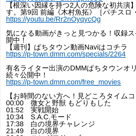
【根深い因縁を持つ2人の危険な初共演
す。第9回 前編《木村魚拓》［パチスロ
https://youtu.be/Rr2nOyqycQg
気になる動画がきっと見つかる！収録ス
開中！
【週刊】ぱちタウン動画Naviはコチラ
https://p-town.dmm.com/specials/2264
有名ライター出演のDMMぱちタウンオ
続々公開中！
https://p-town.dmm.com/free_movies
【お時間のない方へ！見どころタイムコ
00:00 微女と野獣 もどりもした
01:52 実戦開始
10:34 S.A.C.モード
17:38 白の境界チャレンジ
21:49 白の境界