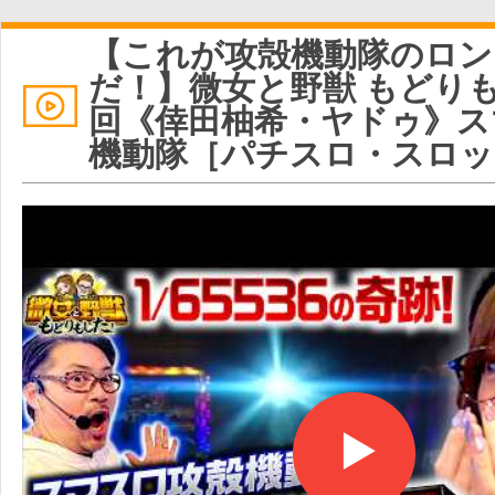
【これが攻殻機動隊のロンク
だ！】微女と野獣 もどりも
回《倖田柚希・ヤドゥ》ス
機動隊［パチスロ・スロ