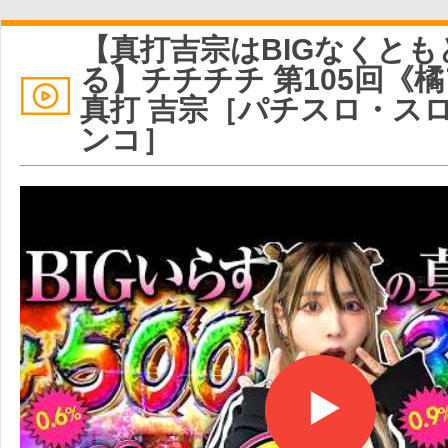
【真打吉宗はBIGなくとも
る】チチチチ 第105回《橘
真打 吉宗［パチスロ・ス
ンコ］