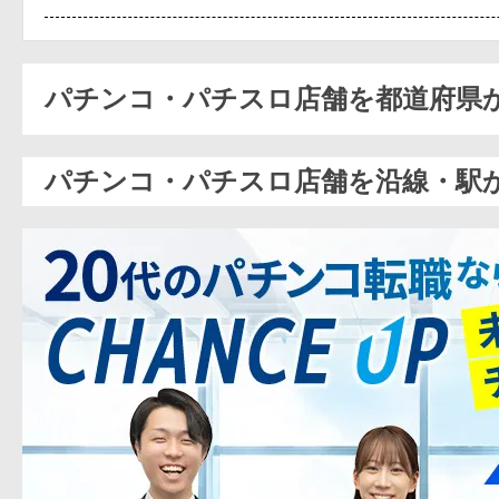
パチンコ・パチスロ店舗を都道府県
パチンコ・パチスロ店舗を沿線・駅