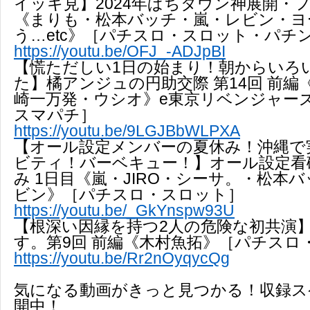
イッキ見】2024年ぱちタウン神展開・
《まりも・松本バッチ・嵐・レビン・ヨ
う…etc》［パチスロ・スロット・パチ
https://youtu.be/OFJ_-ADJpBI
【慌ただしい1日の始まり！朝からいろ
た】橘アンジュの円助交際 第14回 前編
崎一万発・ウシオ》e東京リベンジャース
スマパチ］
https://youtu.be/9LGJBbWLPXA
【オール設定メンバーの夏休み！沖縄で
ビティ！バーベキュー！】オール設定看
み 1日目《嵐・JIRO・シーサ。・松本
ビン》［パチスロ・スロット］
https://youtu.be/_GkYnspw93U
【根深い因縁を持つ2人の危険な初共演
す。第9回 前編《木村魚拓》［パチスロ
https://youtu.be/Rr2nOyqycQg
気になる動画がきっと見つかる！収録ス
開中！