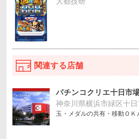
大都技研
関連する店舗
パチンコクリエ十日市
神奈川県横浜市緑区十日市
玉・メダルの共有・移動ＯＫ