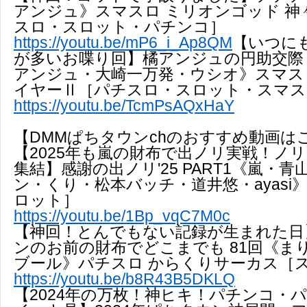
アンジュ》スマスロ ミリオンゴッド 神
スロ・スロット・パチンコ］
https://youtu.be/mP6_i_Ap8QM
【いつに
が多いお喋り回】橘アンジュの円助交際 第
アンジュ・大崎一万発・ウシオ》スマス
イヤーⅡ［パチスロ・スロット・スマス
https://youtu.be/TcmPsAQxHaY
【DMMぱちタウンchのおすすめ動画は
【2025年も嵐の財布で出ノリ実戦！ノ
集結】感謝の出ノリ'25 PART1《嵐・
ン・くり・松本バッチ・道井悠・ayasi
ロット］
https://youtu.be/1Bp_vqC7M0c
【神回！とんでもない記録が生まれた日
ンのお前の財布でどこまでも 81回《ま
ブール》パチスロ からくりサーカス［
https://youtu.be/b8R43B5DKLQ
【2024年の万枚！神ヒキ！パチンコ・