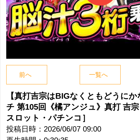
前へ
一覧へ
【真打吉宗はBIGなくともどうに
チ 第105回《橘アンジュ》真打 吉
スロット・パチンコ］
投稿日時：2026/06/07 09:00