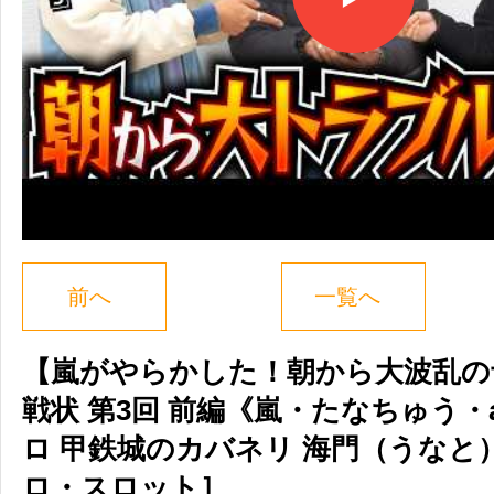
前へ
一覧へ
【嵐がやらかした！朝から大波乱の
戦状 第3回 前編《嵐・たなちゅう・a
ロ 甲鉄城のカバネリ 海門（うなと
ロ・スロット］