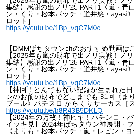
【2025年も嵐の財布で出ノリ実戦！ノ
集結】感謝の出ノリ'25 PART1《嵐・
ン・くり・松本バッチ・道井悠・ayasi
ロット］
https://youtu.be/1Bp_vqC7M0c
【DMMぱちタウンchのおすすめ動画は
【2025年も嵐の財布で出ノリ実戦！ノ
集結】感謝の出ノリ'25 PART1《嵐・
ン・くり・松本バッチ・道井悠・ayasi
ロット］
https://youtu.be/1Bp_vqC7M0c
【神回！とんでもない記録が生まれた日
ンのお前の財布でどこまでも 81回《ま
ブール》パチスロ からくりサーカス［
https://youtu.be/b8R43B5DKLQ
【2024年の万枚！神ヒキ！パチンコ・
イッキ見】2024年ぱちタウン神展開・
《まりも・松本バッチ・嵐・レビン・ヨ