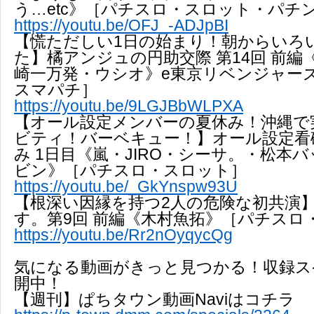
う…etc》［パチスロ・スロット・パチ
https://youtu.be/OFJ_-ADJpBI
【慌ただしい1日の始まり！朝からいろ
た】橘アンジュの円助交際 第14回 前編
崎一万発・ウシオ》e東京リベンジャース
スマパチ］
https://youtu.be/9LGJBbWLPXA
【オール設定メンバーの夏休み！沖縄で
ビティ！バーベキュー！】オール設定看
み 1日目《嵐・JIRO・シーサ。・松本
ビン》［パチスロ・スロット］
https://youtu.be/_GkYnspw93U
【根深い因縁を持つ2人の危険な初共演
す。第9回 前編《木村魚拓》［パチスロ
https://youtu.be/Rr2nOyqycQg
気になる動画がきっと見つかる！収録ス
開中！
【週刊】ぱちタウン動画Naviはコチラ