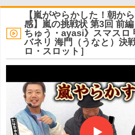
【嵐がやらかした！朝から
感】嵐の挑戦状 第3回 前
ちゅう・ayasi》スマスロ
バネリ 海門（うなと）決
ロ・スロット］