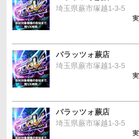
埼玉県蕨市塚越1-3-5
実
パラッツォ蕨店
埼玉県蕨市塚越1-3-5
実
パラッツォ蕨店
埼玉県蕨市塚越1-3-5
実