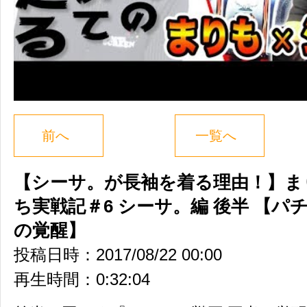
前へ
一覧へ
【シーサ。が長袖を着る理由！】ま
ち実戦記＃6 シーサ。編 後半 【パ
の覚醒】
投稿日時：2017/08/22 00:00
再生時間：0:32:04