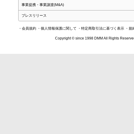
事業提携・事業譲渡(M&A)
プレスリリース
・会員規約
・個人情報保護に関して
・特定商取引法に基づく表示
・規
Copyright © since 1998 DMM All Rights Reserve