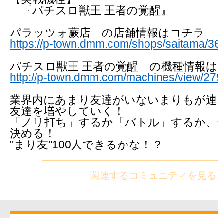
『パチスロ獣王 王者の覚醒』
パラッツォ蕨店 の店舗情報はコチラ
https://p-town.dmm.com/shops/saitama/3
パチスロ獣王 王者の覚醒 の機種情報
http://p-town.dmm.com/machines/view/27
業界内にあまり友達がいないまりもが連
友達を増やしていく！
「ノリ打ち」するか「バトル」するか、
決める！
"まり友"100人できるかな！？
関連するコミュニティを見る