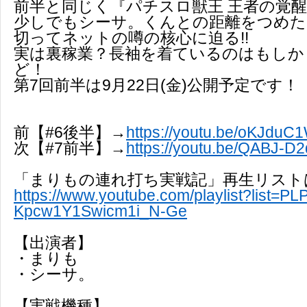
前半と同じく『パチスロ獣王 王者の覚
少しでもシーサ。くんとの距離をつめた
切ってネットの噂の核心に迫る!!
実は裏稼業？長袖を着ているのはもしか
ど！
第7回前半は9月22日(金)公開予定です！
前【#6後半】→
https://youtu.be/oKJdu
次【#7前半】→
https://youtu.be/QABJ-D
「まりもの連れ打ち実戦記」再生リスト
https://www.youtube.com/playlist?list=
Kpcw1Y1Swicm1i_N-Ge
【出演者】
・まりも
・シーサ。
【実戦機種】