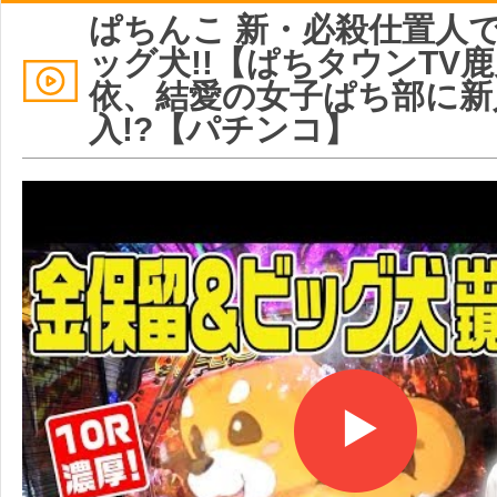
ぱちんこ 新・必殺仕置人
ッグ犬!!【ぱちタウンTV
依、結愛の女子ぱち部に新
入!?【パチンコ】