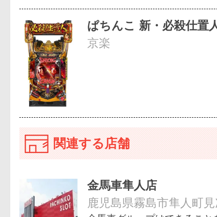
ぱちんこ 新・必殺仕置
京楽
関連する店舗
金馬車隼人店
鹿児島県霧島市隼人町見次