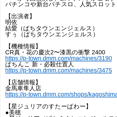
パチンコや新台パチスロ、人気スロットも
【出演者】
明依
結愛（ぱちタウンエンジェルス）
すぅ（ぱちタウンエンジェルス）
【機種情報】
CR真・花の慶次2〜漆黒の衝撃 2400
https://p-town.dmm.com/machines/3190
ぱちんこ 新・必殺仕置人
https://p-town.dmm.com/machines/3475
【店舗情報】
金馬車隼人店
https://p-town.dmm.com/shops/kagoshim
【星ジュリアのすたーぱわー】
●美穂