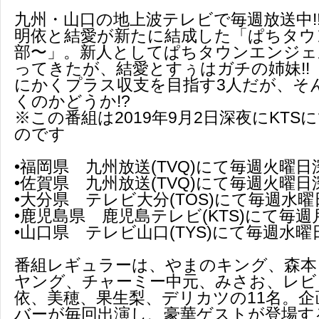
九州・山口の地上波テレビで毎週放送中!
明依と結愛が新たに結成した「ぱちタウ
部〜」。新人としてぱちタウンエンジェ
ってきたが、結愛とすぅはガチの姉妹!!
にかくプラス収支を目指す3人だが、そ
くのかどうか!?
※この番組は2019年9月2日深夜にKT
のです
•福岡県 九州放送(TVQ)にて毎週火曜日
•佐賀県 九州放送(TVQ)にて毎週火曜日
•大分県 テレビ大分(TOS)にて毎週水
•鹿児島県 鹿児島テレビ(KTS)にて毎
•山口県 テレビ山口(TYS)にて毎週水曜
番組レギュラーは、やまのキング、森本
ヤング、チャーミー中元、みさお、レビ
依、美穂、果生梨、デリカツの11名。
バーが毎回出演し、豪華ゲストが登場する