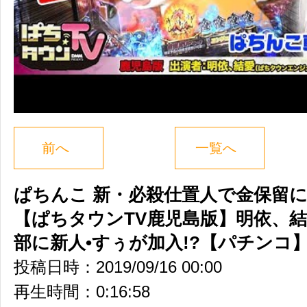
前へ
一覧へ
ぱちんこ 新・必殺仕置人で金保留に
【ぱちタウンTV鹿児島版】明依、
部に新人•すぅが加入!?【パチンコ
投稿日時：2019/09/16 00:00
再生時間：0:16:58