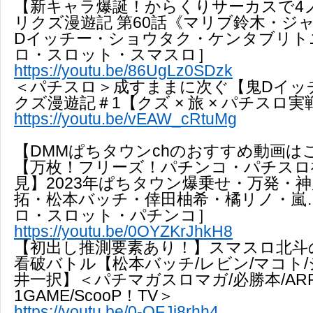
【新キャラ爆誕！からくりサーカスで4
リクズ漫遊記 第60話《マリブ鈴木・ジ
Dイッチー・ショウタク・ケンタブリト
ロ・スロット・スマスロ］
https://youtu.be/86UgLz0SDzk
＜パチスロ＞成すままに次ぐ【鬼Dイッ
クズ漫遊記＃1【クズ × 旅 × パチスロ
https://youtu.be/vEAW_cRtuMg
【DMMぱちタウンchのおすすめ動画は
【万枚！フリーズ！パチンコ・パチスロ
見】2023年ぱちタウン爆乗せ・万発・
拓・松本バッチ・倖田柚希・橘リノ・嵐…
ロ・スロット・パチンコ］
https://youtu.be/0OYZKrJhkH8
【初出し推測要素あり！】スマスロ北斗
看破バトル【松本バッチ/レビン/マコト/
井一択】＜パチマガスロマガ/必勝本/ARRO
1GAME/ScooP！TV＞
https://youtu.be/0-QFJj8rhh4