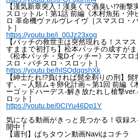
【漢気新章突入！漢臭くて酒臭い!?衝撃
スロットル！第1話 前編《木村魚拓・沖
ロ 革命機ヴァルヴレイヴ［スマスロ・
ト］
https://youtu.be/i_00Jz23xog
【バッチの救世主は突然現れる！スマス
すままで初打ち】松本バッチの成すがまま
《松本バッチ・鬼Dイッチー》スマスロ
スロ・パチスロ・スロット］
https://youtu.be/hISQdqgshXk
【紳士たれ!?負ければ髭全剃りの刑】髭
す。～人類ムキ卵化計画～第1回 前編《
ーゴッドハーデス-解き放たれし槍撃ver
ロット］
https://youtu.be/0CIYu46Dp1Y
気になる動画がきっと見つかる！収録ス
開中！
【週刊】ぱちタウン動画Naviはコチラ