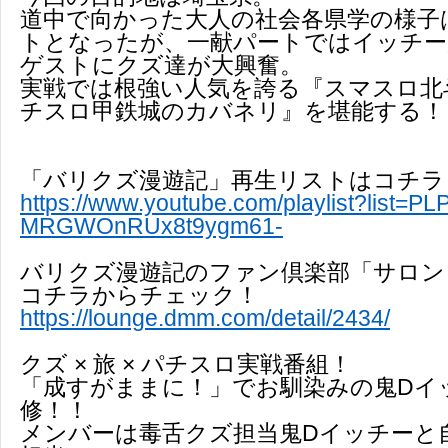
道中で向かった大人の社会各県学の様子
トとなったが、一献パートではイッチー
ゲストにクズ達が大興奮。
実戦では根強い人気を誇る『スマスロ北
チスロ甲鉄城のカバネリ』を堪能する！
「バリクズ漫遊記」再生リストはコチラ
https://www.youtube.com/playlist?list=P
MRGWOnRUx8t9ygm61-
バリクズ漫遊記のファン倶楽部「サロン
コチラからチェック！
https://lounge.dmm.com/detail/2434/
クズ × 旅 × パチスロ実戦番組！
「成すがままに！」でお馴染みの鬼Dイ
修！！
メンバーは毒舌クズ担当鬼Dイッチーと