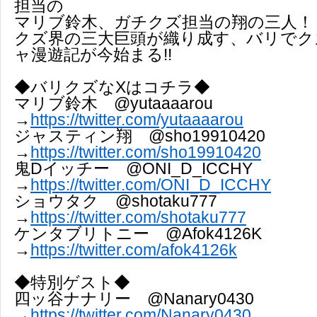
担当の
マリブ鈴木、ガチクズ担当の翔の三人！
クズ界の三大巨頭が織り成す、バリでク
ャ漫遊記が今始まる!!
◆バリクズなXはコチラ◆
マリブ鈴木 @yutaaaarou
→
https://twitter.com/yutaaaarou
ジャスティン翔 @sho19910420
→
https://twitter.com/sho19910420
鬼Dイッチー @ONI_D_ICCHY
→
https://twitter.com/ONI_D_ICCHY
ショウタク @shotaku777
→
https://twitter.com/shotaku777
ケンタブリトニー @Afok4126K
→
https://twitter.com/afok4126k
◆特別ゲスト◆
四ッ谷ナナリー @Nanary0430
→
https://twitter.com/Nanary0430