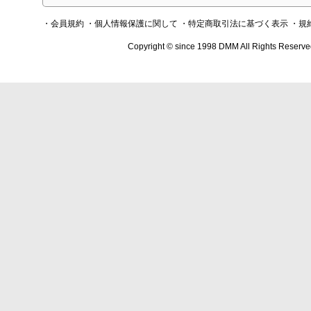
・会員規約
・個人情報保護に関して
・特定商取引法に基づく表示
・規
Copyright © since 1998 DMM All Rights Reserve