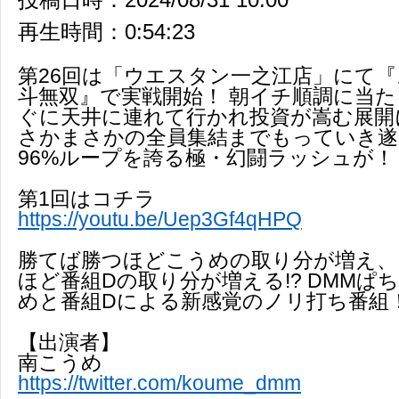
再生時間：0:54:23
第26回は「ウエスタン一之江店」にて
斗無双』で実戦開始！ 朝イチ順調に当
ぐに天井に連れて行かれ投資が嵩む展開
さかまさかの全員集結までもっていき遂
96%ループを誇る極・幻闘ラッシュが！
第1回はコチラ
https://youtu.be/Uep3Gf4qHPQ
勝てば勝つほどこうめの取り分が増え、
ほど番組Dの取り分が増える!? DMMぱ
めと番組Dによる新感覚のノリ打ち番組
【出演者】
南こうめ
https://twitter.com/koume_dmm