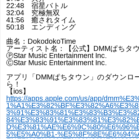
22:48 宿星バトル
32:04 究極無双
41:56 癒されタイム
50:18 エンディング
曲名：DokodokoTime
アーティスト名：【公式】DMMぱちタウ
ⓅStar Music Entertainment Inc.
ⒸStar Music Entertainment Inc.
アプリ「DMMぱちタウン」のダウンロ
ら！
【ios】
https://apps.apple.com/us/app/dmm%
1%A1%E3%82%BF%E3%82%A6%E3%8
3%91%E3%83%81%E3%83%B3%E3%8
84%E3%83%91%E3%83%81%E3%82%
D%E3%81%AE%E6%9C%80%E6%96%
5%E5%A0%B1-%E5%8F%8E%E6%94%