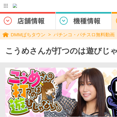
DMMぱちタウン
パチンコ・パチスロ無料動画
こうめさんが打つのは遊びじ