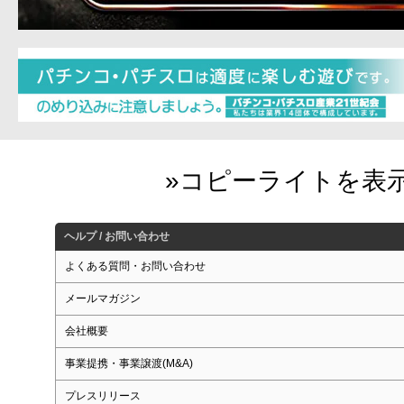
ヘルプ / お問い合わせ
よくある質問・お問い合わせ
メールマガジン
会社概要
事業提携・事業譲渡(M&A)
プレスリリース