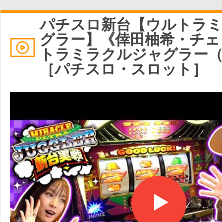
パチスロ新台【ウルトラ
グラー】《倖田柚希・チェ
トラミラクルジャグラー（
［パチスロ・スロット］