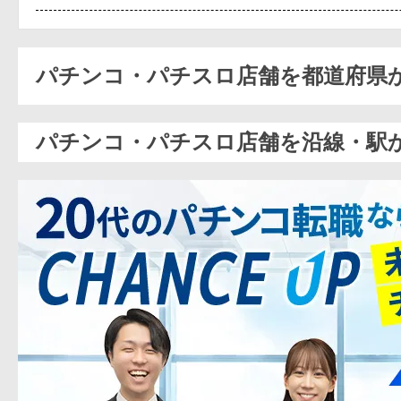
パチンコ・パチスロ店舗を都道府県
パチンコ・パチスロ店舗を沿線・駅