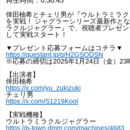
再生時間：0:36:45
倖田柚希とチェリ男が『ウルトラミラク
を実戦！ ジャグラーシリーズ最新作と
ラクルジャグラー』で、視聴者プレゼン
して実戦スタート！
▼プレゼント応募フォームはコチラ▼
https://questant.jp/q/H2GSODSN
※応募の締切は2025年1月24日（金）23
【出演者】
倖田柚希
https://x.com/yu_zukizuki
チェリ男
https://x.com/S1219Kool
【実戦機種】
ウルトラミラクルジャグラー
https://p-town.dmm.com/machines/4683