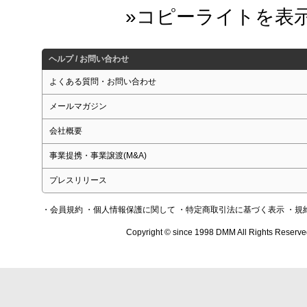
ヘルプ / お問い合わせ
よくある質問・お問い合わせ
メールマガジン
会社概要
事業提携・事業譲渡(M&A)
プレスリリース
・会員規約
・個人情報保護に関して
・特定商取引法に基づく表示
・規
Copyright © since 1998 DMM All Rights Reserve