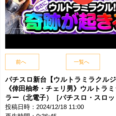
前へ
一覧へ
パチスロ新台【ウルトラミラクル
《倖田柚希・チェリ男》ウルトラミ
ラー（北電子）［パチスロ・スロッ
投稿日時：2024/12/18 11:00