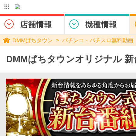
DMMぱちタウン
パチンコ・パチスロ無料動画
DMMぱちタウンオリジナル 新