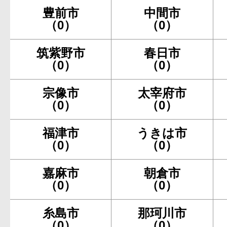
豊前市
中間市
（0）
（0）
筑紫野市
春日市
（0）
（0）
宗像市
太宰府市
（0）
（0）
福津市
うきは市
（0）
（0）
嘉麻市
朝倉市
（0）
（0）
糸島市
那珂川市
（0）
（0）