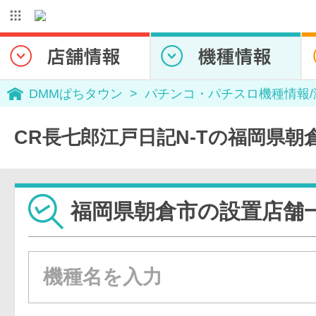
DMMぱちタウン
パチンコ・パチスロ機種情報
CR長七郎江戸日記N-Tの福岡県朝
福岡県朝倉市の設置店舗