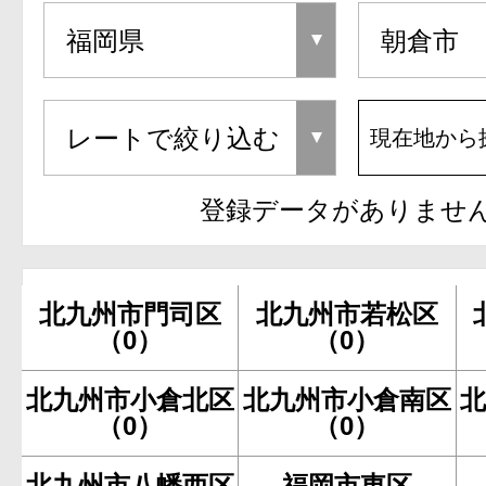
現在地から
登録データがありませ
北九州市門司区
北九州市若松区
（0）
（0）
北九州市小倉北区
北九州市小倉南区
（0）
（0）
北九州市八幡西区
福岡市東区