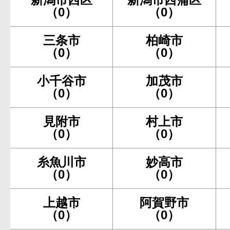
（0）
（0）
三条市
柏崎市
（0）
（0）
小千谷市
加茂市
（0）
（0）
見附市
村上市
（0）
（0）
糸魚川市
妙高市
（0）
（0）
上越市
阿賀野市
（0）
（0）