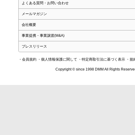
よくある質問・お問い合わせ
メールマガジン
会社概要
事業提携・事業譲渡(M&A)
プレスリリース
・会員規約
・個人情報保護に関して
・特定商取引法に基づく表示
・規
Copyright © since 1998 DMM All Rights Reserve