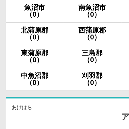
魚沼市
南魚沼市
（0）
（0）
北蒲原郡
西蒲原郡
（0）
（0）
東蒲原郡
三島郡
（0）
（0）
中魚沼郡
刈羽郡
（0）
（0）
あげぱら
アゲ