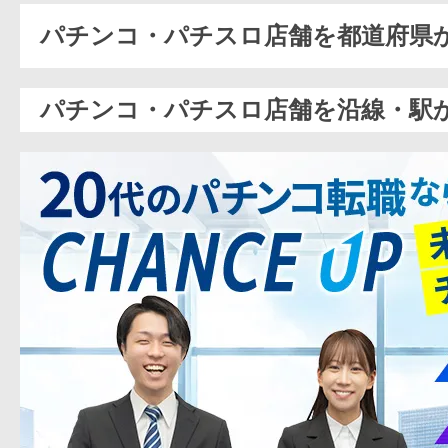
パチンコ・パチスロ店舗を都道府県
パチンコ・パチスロ店舗を沿線・駅