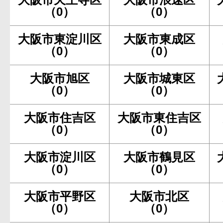
（0）
（0）
大阪市東淀川区
大阪市東成区
（0）
（0）
大阪市旭区
大阪市城東区
（0）
（0）
大阪市住吉区
大阪市東住吉区
（0）
（0）
大阪市淀川区
大阪市鶴見区
（0）
（0）
大阪市平野区
大阪市北区
（0）
（0）