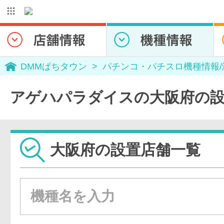
DMMぱちタウン
パチンコ・パチスロ機種情報
アゲハパラダイスの大阪府の
大阪府の設置店舗一覧