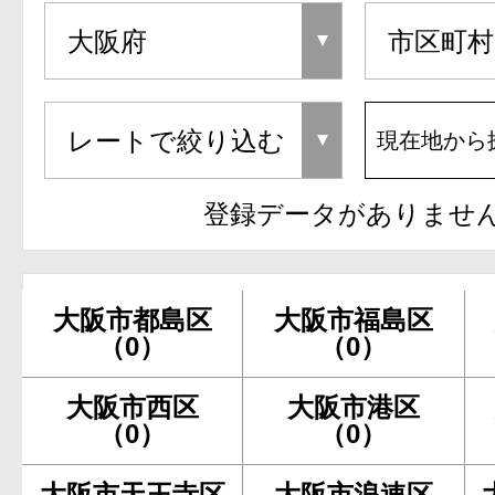
現在地から
登録データがありませ
大阪市都島区
大阪市福島区
（0）
（0）
大阪市西区
大阪市港区
（0）
（0）
大阪市天王寺区
大阪市浪速区