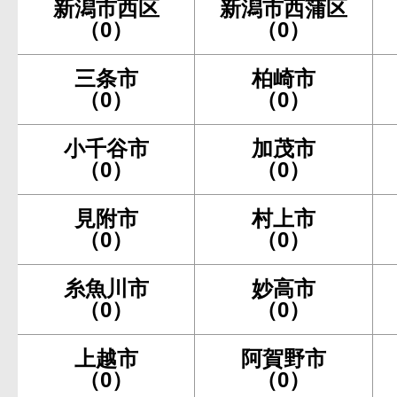
新潟市西区
新潟市西蒲区
（0）
（0）
三条市
柏崎市
（0）
（0）
小千谷市
加茂市
（0）
（0）
見附市
村上市
（0）
（0）
糸魚川市
妙高市
（0）
（0）
上越市
阿賀野市
（0）
（0）