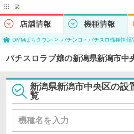
DMMぱちタウン
パチンコ・パチスロ機種情報
パチスロラブ嬢の新潟県新潟市中
新潟県新潟市中央区の設
覧