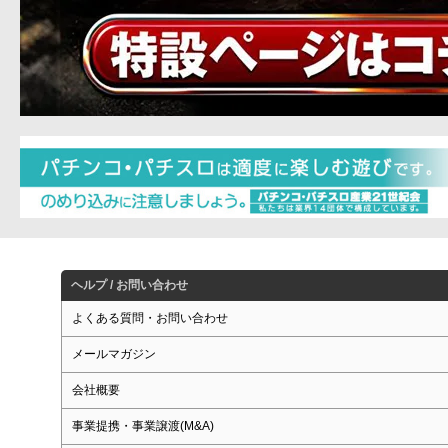
ヘルプ / お問い合わせ
よくある質問・お問い合わせ
メールマガジン
会社概要
事業提携・事業譲渡(M&A)