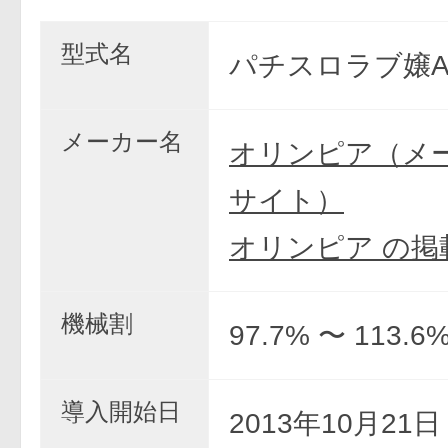
型式名
パチスロラブ嬢A
メーカー名
オリンピア（メ
サイト）
オリンピア の掲
機械割
97.7% 〜 113.6
導入開始日
2013年10月21