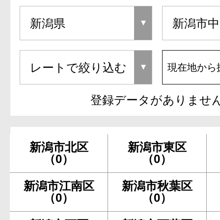
現在地から
登録データがありませ
新潟市北区
新潟市東区
（0）
（0）
新潟市江南区
新潟市秋葉区
（0）
（0）