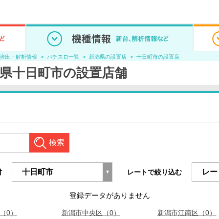
/演出・解析情報
パチスロ一覧
新潟県の設置店
十日町市の設置店
県十日町市の設置店舗
検索
村
レートで絞り込む
登録データがありません
（0）
新潟市中央区（0）
新潟市江南区（0）