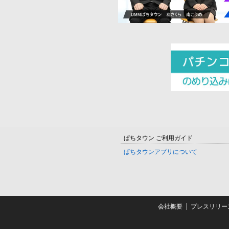
ぱちタウン ご利用ガイド
ぱちタウンアプリについて
会社概要
プレスリリー