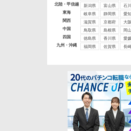
北陸・甲信越
新潟県
富山県
石
東海
岐阜県
静岡県
愛
関西
滋賀県
京都府
大
中国
鳥取県
島根県
岡
四国
徳島県
香川県
愛
九州・沖縄
福岡県
佐賀県
長