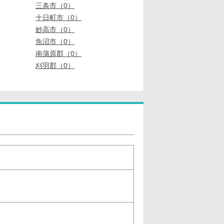
三条市（0）
十日町市（0）
妙高市（0）
魚沼市（0）
南蒲原郡（0）
刈羽郡（0）