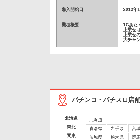
導入開始日
2013年
機種概要
1Gあた
上乗せ
上乗せの
大チャ
パチンコ・パチスロ店
北海道
北海道
東北
青森県
岩手県
宮
関東
茨城県
栃木県
群