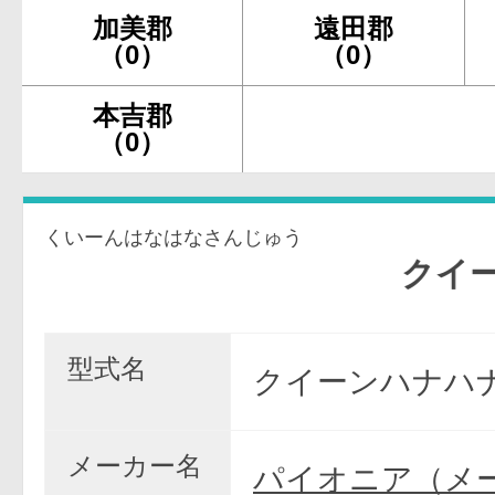
加美郡
遠田郡
（0）
（0）
本吉郡
（0）
くいーんはなはなさんじゅう
クイーンハ
型式名
クイーンハナハナE
メーカー名
パイオニア（メ