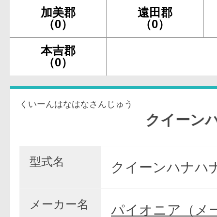
加美郡
遠田郡
（0）
（0）
本吉郡
（0）
くいーんはなはなさんじゅう
クイーンハナハナ
型式名
クイーンハナハナE
メーカー名
パイオニア（メ