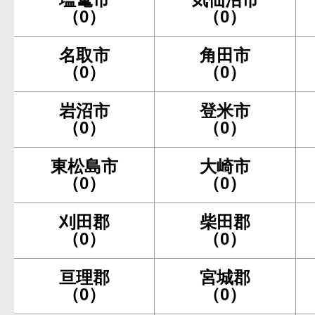
（0）
（0）
名取市
角田市
（0）
（0）
岩沼市
登米市
（0）
（0）
東松島市
大崎市
（0）
（0）
刈田郡
柴田郡
（0）
（0）
亘理郡
宮城郡
（0）
（0）