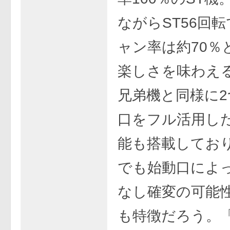
ながらST56回
ャン率は約70％
楽しさを味わえ
兄弟機と同様に2
口をフル活用した
能も搭載してお
でも始動口によ
なし確変の可能
も特徴だろう。「C