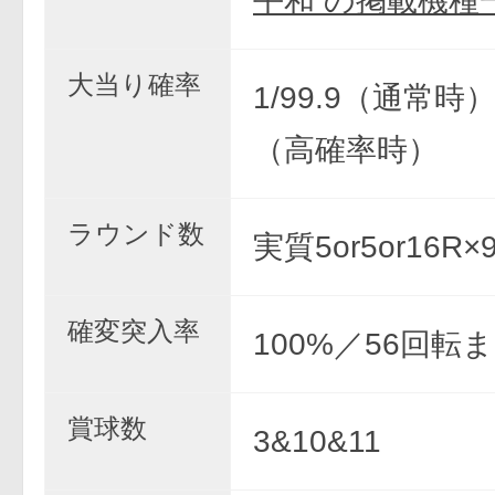
平和 の掲載機種
大当り確率
1/99.9（通常時） 
（高確率時）
ラウンド数
実質5or5or16R
確変突入率
100%／56回転
賞球数
3&10&11