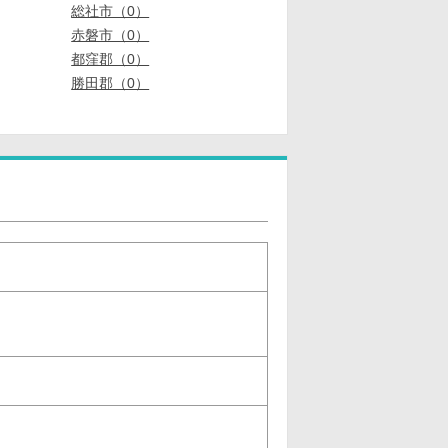
総社市（0）
赤磐市（0）
都窪郡（0）
勝田郡（0）