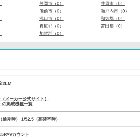
）
笠岡市（0）
井原市（0）
）
備前市（0）
瀬戸内市（0）
）
浅口市（0）
和気郡（0）
）
真庭郡（0）
苫田郡（0）
）
加賀郡（0）
金2LM
ン（メーカー公式サイト）
 の掲載機種一覧
.9（通常時） 1/52.5（高確率時）
15R×9カウント