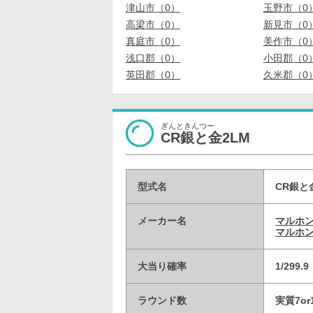
津山市（0）
玉野市（0
高梁市（0）
新見市（0
真庭市（0）
美作市（0
浅口郡（0）
小田郡（0
英田郡（0）
久米郡（0
ぎんときんつー
CR銀と金2LM
型式名
CR銀と
メーカー名
マルホ
マルホン
大当り確率
1/299
ラウンド数
実質7or