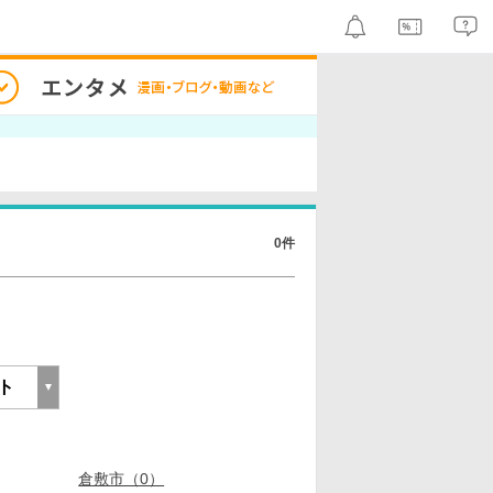
0件
倉敷市（0）