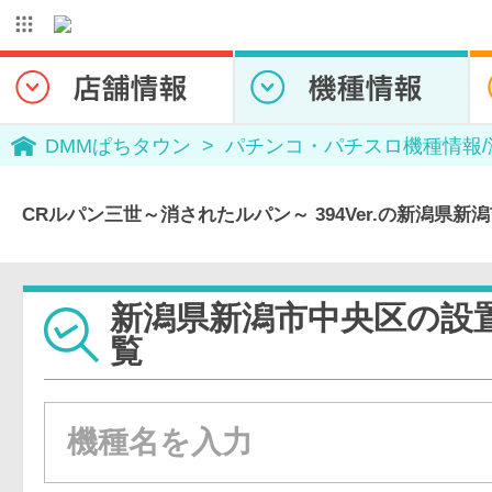
DMMぱちタウン
パチンコ・パチスロ機種情報
CRルパン三世～消されたルパン～ 394Ver.の新潟県
新潟県新潟市中央区の設
覧