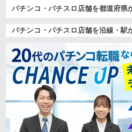
パチンコ・パチスロ店舗を都道府県
パチンコ・パチスロ店舗を沿線・駅