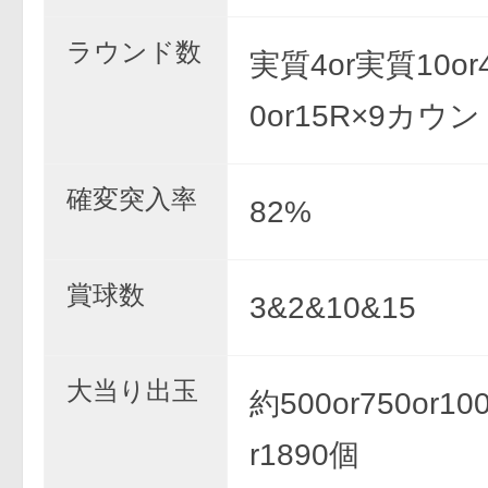
ラウンド数
実質4or実質10or4o
0or15R×9カウ
確変突入率
82%
賞球数
3&2&10&15
大当り出玉
約500or750or100
r1890個