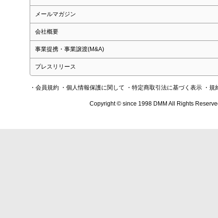
メールマガジン
会社概要
事業提携・事業譲渡(M&A)
プレスリリース
・会員規約
・個人情報保護に関して
・特定商取引法に基づく表示
・規
Copyright © since 1998 DMM All Rights Reserve