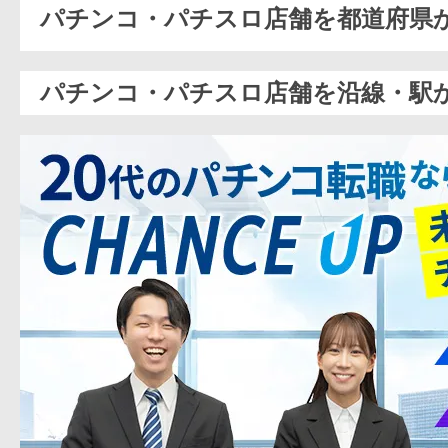
パチンコ・パチスロ店舗を都道府県
パチンコ・パチスロ店舗を沿線・駅