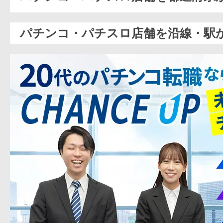
パチンコ・パチスロ店舗を沿線・駅