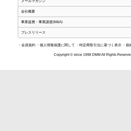
メールマガジン
会社概要
事業提携・事業譲渡(M&A)
プレスリリース
・会員規約
・個人情報保護に関して
・特定商取引法に基づく表示
・規
Copyright © since 1998 DMM All Rights Reserve