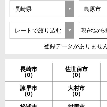
現在地から
登録データがありませ
長崎市
佐世保市
（0）
（0）
諫早市
大村市
（0）
（0）
松浦市
対馬市