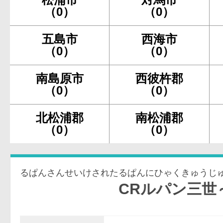
（0）
（0）
五島市
西海市
（0）
（0）
南島原市
西彼杵郡
（0）
（0）
北松浦郡
南松浦郡
（0）
（0）
CRルパン三世～消された