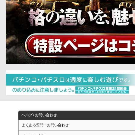
ヘルプ / お問い合わせ
よくある質問・お問い合わせ