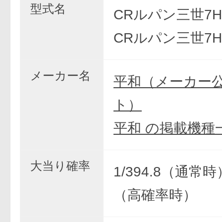
型式名
CRルパン三世7H
CRルパン三世7H
メーカー名
平和（メーカー
ト）
平和 の掲載機種
大当り確率
1/394.8（通常時）
（高確率時）