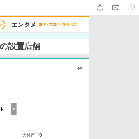
郡の設置店舗
0件
大村市（0）