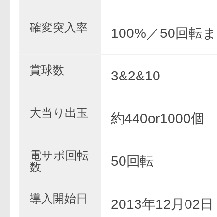
確変突入率
100%／50回転
賞球数
3&2&10
大当り出玉
約440or1000個
電サポ回転
50回転
数
導入開始日
2013年12月02