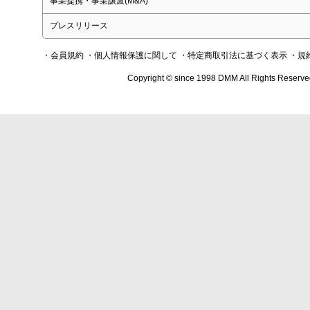
事業提携・事業譲渡(M&A)
プレスリリース
・会員規約
・個人情報保護に関して
・特定商取引法に基づく表示
・規
Copyright © since 1998 DMM All Rights Reserve