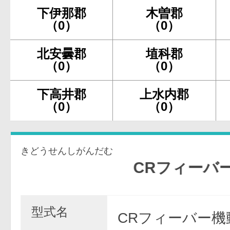
下伊那郡
木曽郡
（0）
（0）
北安曇郡
埴科郡
（0）
（0）
下高井郡
上水内郡
（0）
（0）
きどうせんしがんだむ
CRフィーバー機動
型式名
CRフィーバー機