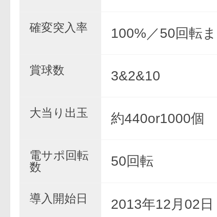
確変突入率
100%／50回転
賞球数
3&2&10
大当り出玉
約440or1000個
電サポ回転
50回転
数
導入開始日
2013年12月02