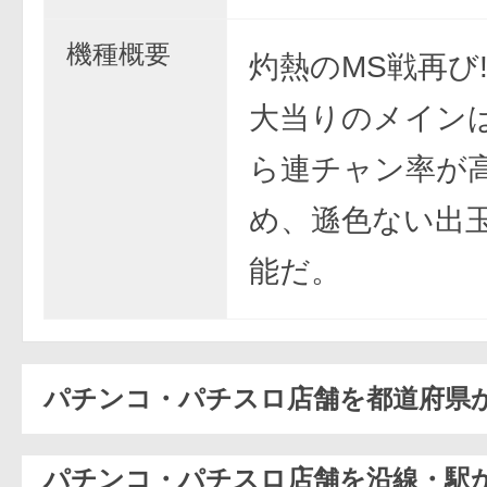
機種概要
灼熱のMS戦再び
大当りのメインは
ら連チャン率が
め、遜色ない出
能だ。
パチンコ・パチスロ店舗を都道府県
パチンコ・パチスロ店舗を沿線・駅