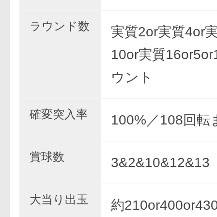
ラウンド数
実質2or実質4or
10or実質16or5o
ウント
確変突入率
100%／108回
賞球数
3&2&10&12&13
大当り出玉
約210or400or430