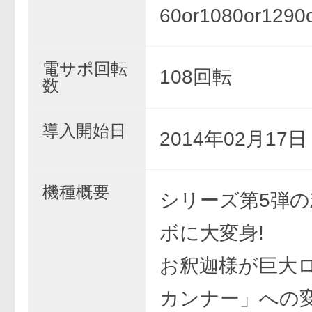
60or1080or1290
電サポ回転
108回転
数
導入開始日
2014年02月17
機種概要
シリーズ第5弾
ボに大変身!
お釈迦様が巨大
カンナー」への