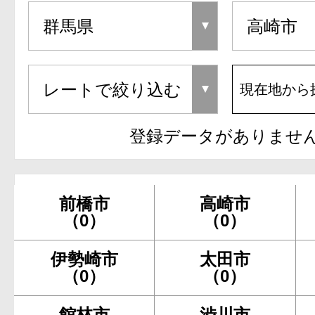
現在地から
登録データがありませ
前橋市
高崎市
（0）
（0）
伊勢崎市
太田市
（0）
（0）
館林市
渋川市