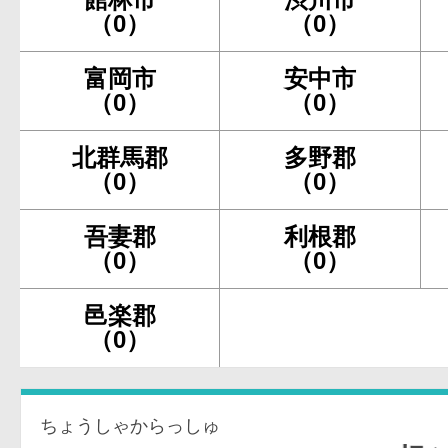
（0）
（0）
富岡市
安中市
（0）
（0）
北群馬郡
多野郡
（0）
（0）
吾妻郡
利根郡
（0）
（0）
邑楽郡
（0）
ちょうしゃからっしゅ