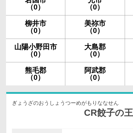
（0）
（0）
柳井市
美祢市
（0）
（0）
山陽小野田市
大島郡
（0）
（0）
熊毛郡
阿武郡
（0）
（0）
ぎょうざのおうしょうつーめがもりななせん
CR餃子の王将 メガ