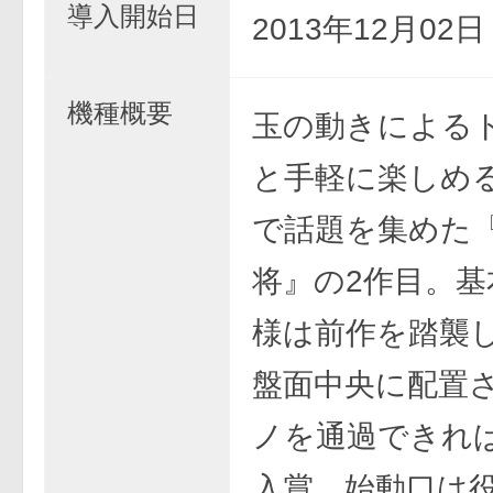
導入開始日
2013年12月02
機種概要
玉の動きによる
と手軽に楽しめ
で話題を集めた
将』の2作目。基
様は前作を踏襲
盤面中央に配置
ノを通過できれ
入賞。始動口は