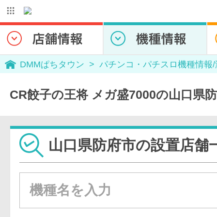
DMMぱちタウン
パチンコ・パチスロ機種情報
CR餃子の王将 メガ盛7000の山口県
山口県防府市の設置店舗