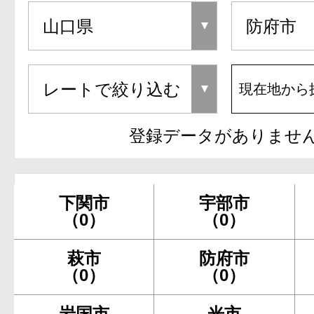
現在地から
登録データがありませ
下関市
宇部市
（0）
（0）
萩市
防府市
（0）
（0）
岩国市
光市