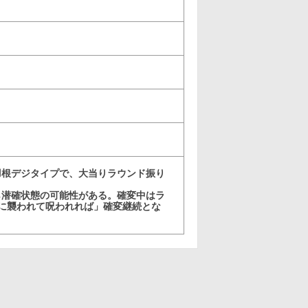
羽根デジタイプで、大当りラウンド振り
ら潜確状態の可能性がある。確変中はラ
に襲われて呪われれば」確変継続とな