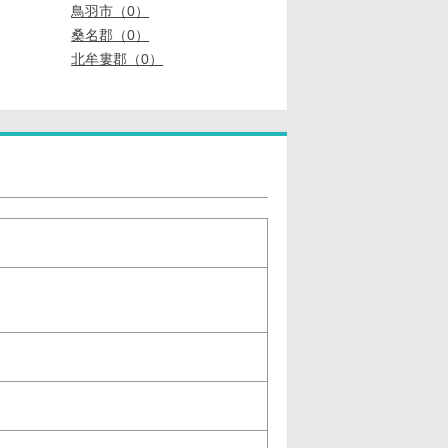
鳥羽市（0）
桑名郡（0）
北牟婁郡（0）