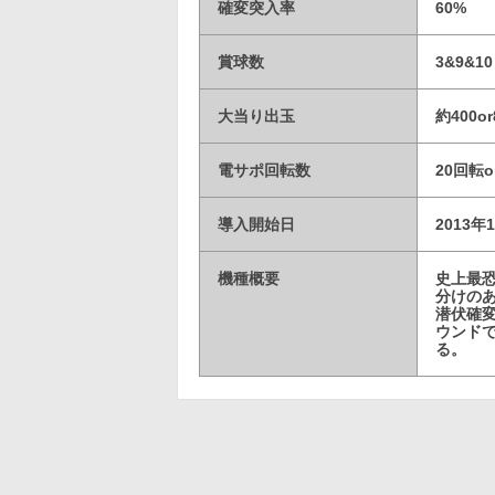
確変突入率
60%
賞球数
3&9&10
大当り出玉
約400or
電サポ回転数
20回転
導入開始日
2013年
機種概要
史上最
分けの
潜伏確
ウンド
る。