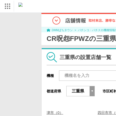
パチンコ・パチスロ機種情報
DMMぱちタウン
CR呪怨FPWZの三重
三重県の設置店舗一覧
機種
都道府県
市区町
津市（0）
四日市市（