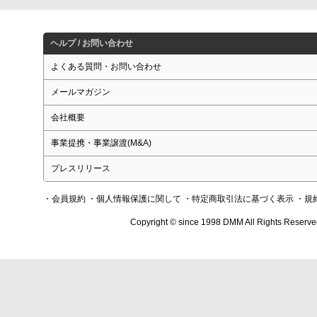
ヘルプ / お問い合わせ
よくある質問・お問い合わせ
メールマガジン
会社概要
事業提携・事業譲渡(M&A)
プレスリリース
・会員規約
・個人情報保護に関して
・特定商取引法に基づく表示
・規
Copyright © since 1998 DMM All Rights Reserve