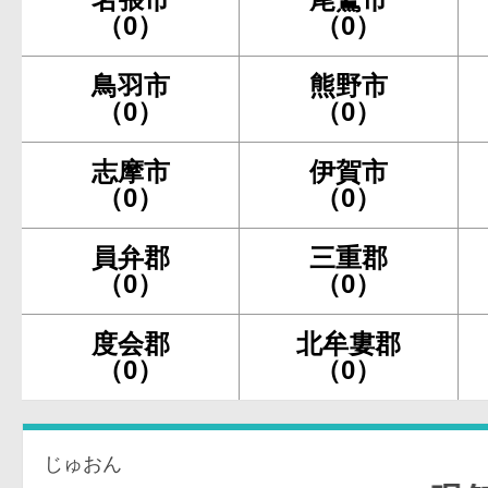
（0）
（0）
鳥羽市
熊野市
（0）
（0）
志摩市
伊賀市
（0）
（0）
員弁郡
三重郡
（0）
（0）
度会郡
北牟婁郡
（0）
（0）
じゅおん