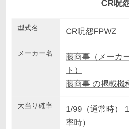
CR呪怨FP
型式名
CR呪怨FPWZ
メーカー名
藤商事（メーカ
ト）
藤商事 の掲載機
大当り確率
1/99（通常時） 
率時）