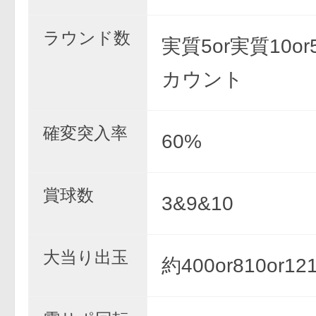
ラウンド数
実質5or実質10or5
カウント
確変突入率
60%
賞球数
3&9&10
大当り出玉
約400or810or12