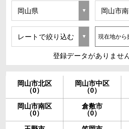
現在地から
登録データがありませ
岡山市北区
岡山市中区
（0）
（0）
岡山市南区
倉敷市
（0）
（0）
玉野市
笠岡市