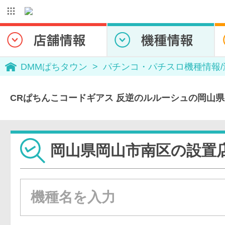
DMMぱちタウン
パチンコ・パチスロ機種情報
CRぱちんこコードギアス 反逆のルルーシュの岡山
岡山県岡山市南区の設置