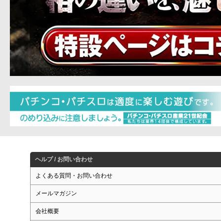
ヘルプ / お問い合わせ
よくある質問・お問い合わせ
メールマガジン
会社概要