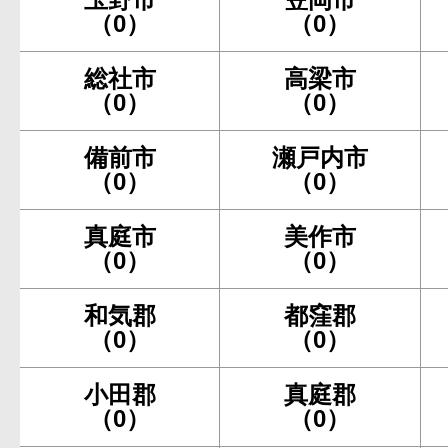
（0）
（0）
総社市
高梁市
（0）
（0）
備前市
瀬戸内市
（0）
（0）
真庭市
美作市
（0）
（0）
和気郡
都窪郡
（0）
（0）
小田郡
真庭郡
（0）
（0）