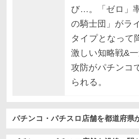
び…。「ゼロ」
の騎士団」がラ
タイプとなって
激しい知略戦&
攻防がパチンコ
られる。
パチンコ・パチスロ店舗を都道府県