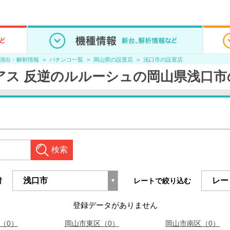
/演出・解析情報
パチンコ一覧
岡山県の設置店
浅口市の設置店
アス 反逆のルルーシュの岡山県浅口市
検索
村
レートで絞り込む
登録データがありません
（0）
岡山市東区（0）
岡山市南区（0）