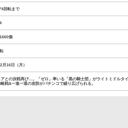
／74回転まで
4
1660個
回転
12月16日（月）
ニアとの決戦再び…。「ゼロ」率いる「黒の騎士団」がライトミドルタ
知略戦&一進一退の攻防がパチンコで繰り広げられる。