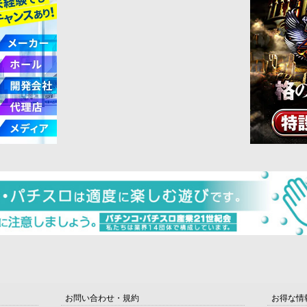
お問い合わせ・規約
お得な情