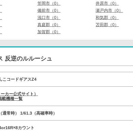
）
笠岡市（0）
井原市（0）
）
備前市（0）
瀬戸内市（0）
）
浅口市（0）
和気郡（0）
）
真庭郡（0）
苫田郡（0）
）
加賀郡（0）
ス 反逆のルルーシュ
んこコードギアスZ4
メーカー公式サイト）
掲載機種一覧
.6（通常時） 1/61.3（高確率時）
4or16R×8カウント