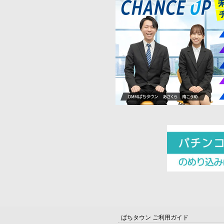
ぱちタウン ご利用ガイド