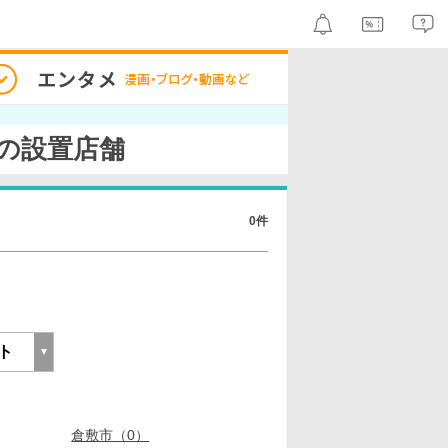
の設置店舗
0件
倉敷市（0）