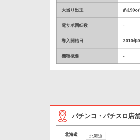
大当り出玉
約190or
電サポ回転数
-
導入開始日
2010年
機種概要
-
パチンコ・パチスロ店
北海道
北海道