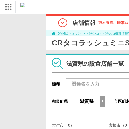
パチンコ・パチスロ機種情報
DMMぱちタウン
CRタコラッシュミニ
滋賀県の設置店舗一覧
機種
都道府県
市区町
大津市（0）
彦根市（0