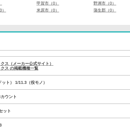
）
甲賀市（0）
野洲市（0）
0）
米原市（0）
蒲生郡（0）
ックス（メーカー公式サイト）
クス の掲載機種一覧
（ドット） 1/11.3（役モノ）
×8カウント
セット
3