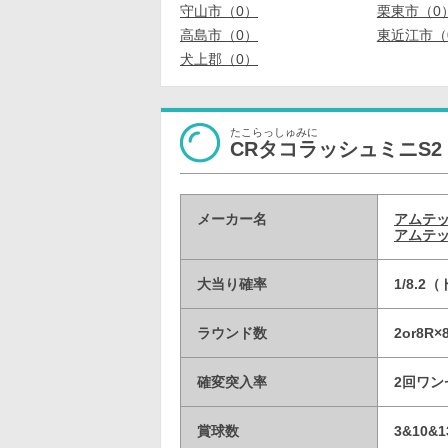
守山市（0）
栗東市（0
高島市（0）
東近江市（
犬上郡（0）
たこらっしゅみに
CRタコラッシュミニS2
メーカー名
アムテ
アムテッ
大当り確率
1/8.2
ラウンド数
2or8R
確変突入率
2回ワン
賞球数
3&10&1