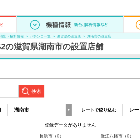
/演出・解析情報
パチンコ一覧
滋賀県の設置店
湖南市の設置店
S2の滋賀県湖南市の設置店舗
検索
村
レートで絞り込む
登録データがありません
）
長浜市（0）
近江八幡市（0）