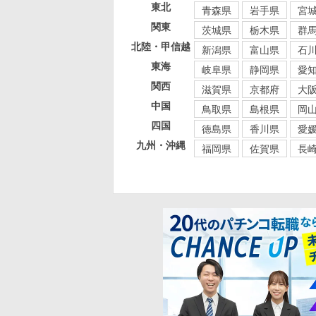
東北
青森県
岩手県
宮
関東
茨城県
栃木県
群
北陸・甲信越
新潟県
富山県
石
東海
岐阜県
静岡県
愛
関西
滋賀県
京都府
大
中国
鳥取県
島根県
岡
四国
徳島県
香川県
愛
九州・沖縄
福岡県
佐賀県
長