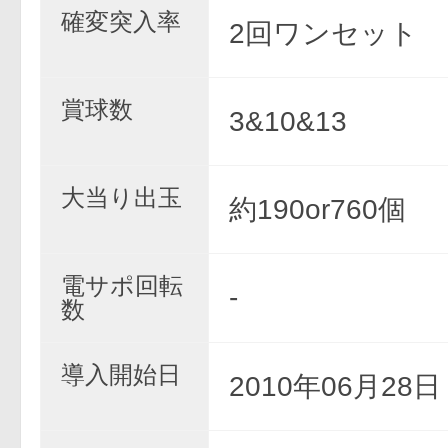
確変突入率
2回ワンセット
賞球数
3&10&13
大当り出玉
約190or760個
電サポ回転
-
数
導入開始日
2010年06月28