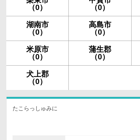
（0）
（0）
湖南市
高島市
（0）
（0）
米原市
蒲生郡
（0）
（0）
犬上郡
（0）
たこらっしゅみに
C