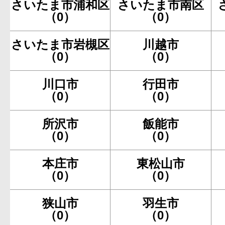
さいたま市浦和区
さいたま市南区
（0）
（0）
さいたま市岩槻区
川越市
（0）
（0）
川口市
行田市
（0）
（0）
所沢市
飯能市
（0）
（0）
本庄市
東松山市
（0）
（0）
狭山市
羽生市
（0）
（0）