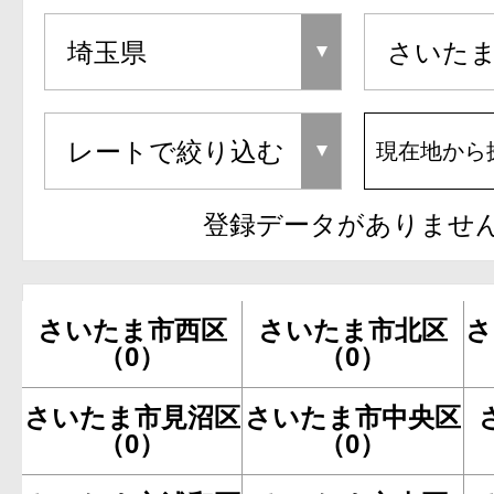
現在地から
登録データがありませ
さいたま市西区
さいたま市北区
さ
（0）
（0）
さいたま市見沼区
さいたま市中央区
（0）
（0）