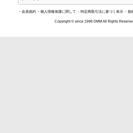
・会員規約
・個人情報保護に関して
・特定商取引法に基づく表示
・規
Copyright © since 1998 DMM All Rights Reserve