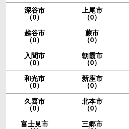
深谷市
上尾市
（0）
（0）
越谷市
蕨市
（0）
（0）
入間市
朝霞市
（0）
（0）
和光市
新座市
（0）
（0）
久喜市
北本市
（0）
（0）
富士見市
三郷市