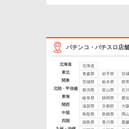
パチンコ・パチスロ店
北海道
北海道
東北
青森県
岩手県
宮
関東
茨城県
栃木県
群
北陸・甲信越
新潟県
富山県
石
東海
岐阜県
静岡県
愛
関西
滋賀県
京都府
大
中国
鳥取県
島根県
岡
四国
徳島県
香川県
愛
九州・沖縄