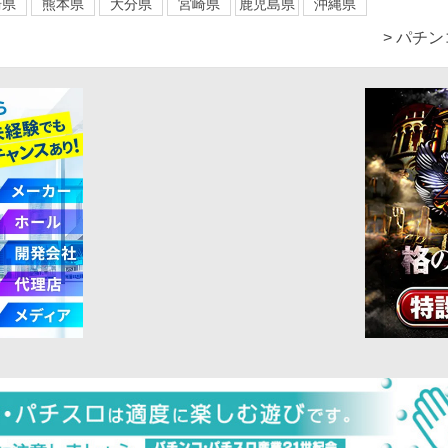
崎県
熊本県
大分県
宮崎県
鹿児島県
沖縄県
> パチ