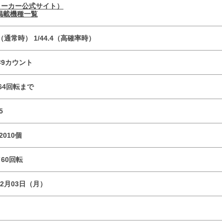
メーカー公式サイト）
掲載機種一覧
.1（通常時） 1/44.4（高確率時）
R×9カウント
／64回転まで
5
2010個
60回転
12月03日（月）