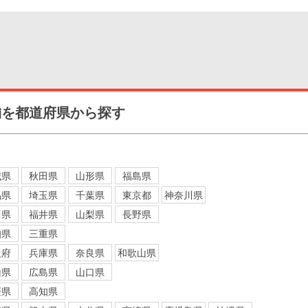
舗を都道府県から探す
城県
秋田県
山形県
福島県
馬県
埼玉県
千葉県
東京都
神奈川県
川県
福井県
山梨県
長野県
知県
三重県
阪府
兵庫県
奈良県
和歌山県
山県
広島県
山口県
媛県
高知県