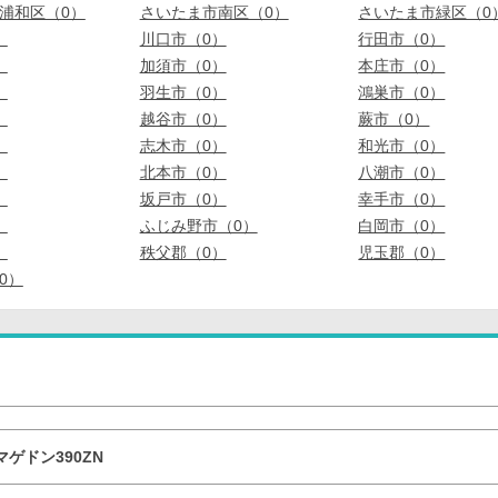
浦和区（0）
さいたま市南区（0）
さいたま市緑区（0
）
川口市（0）
行田市（0）
）
加須市（0）
本庄市（0）
）
羽生市（0）
鴻巣市（0）
）
越谷市（0）
蕨市（0）
）
志木市（0）
和光市（0）
）
北本市（0）
八潮市（0）
）
坂戸市（0）
幸手市（0）
）
ふじみ野市（0）
白岡市（0）
）
秩父郡（0）
児玉郡（0）
0）
マゲドン390ZN