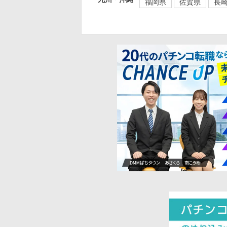
福岡県
佐賀県
長