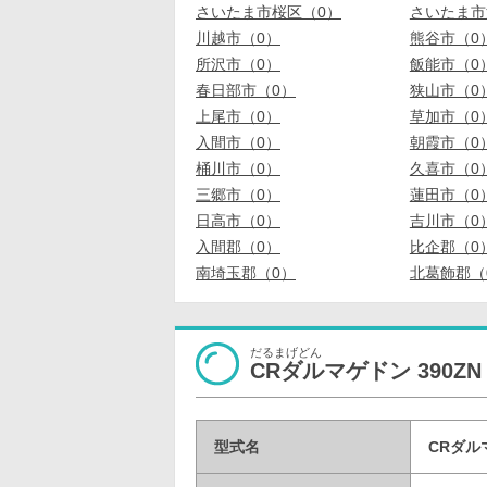
さいたま市桜区（0）
さいたま市
川越市（0）
熊谷市（0
所沢市（0）
飯能市（0
春日部市（0）
狭山市（0
上尾市（0）
草加市（0
入間市（0）
朝霞市（0
桶川市（0）
久喜市（0
三郷市（0）
蓮田市（0
日高市（0）
吉川市（0
入間郡（0）
比企郡（0
南埼玉郡（0）
北葛飾郡（
だるまげどん
CRダルマゲドン 390ZN
型式名
CRダル