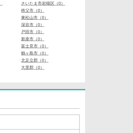
）
さいたま市岩槻区（0）
秩父市（0）
東松山市（0）
深谷市（0）
戸田市（0）
新座市（0）
富士見市（0）
鶴ヶ島市（0）
北足立郡（0）
大里郡（0）