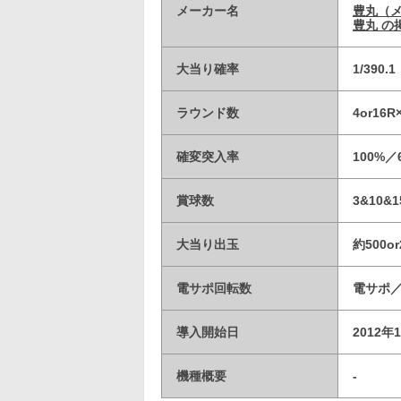
メーカー名
豊丸（
豊丸 の
大当り確率
1/390
ラウンド数
4or16
確変突入率
100%
賞球数
3&10&1
大当り出玉
約500or
電サポ回転数
電サポ／
導入開始日
2012年
機種概要
-