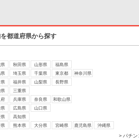
舗を都道府県から探す
城県
秋田県
山形県
福島県
馬県
埼玉県
千葉県
東京都
神奈川県
川県
福井県
山梨県
長野県
知県
三重県
阪府
兵庫県
奈良県
和歌山県
山県
広島県
山口県
媛県
高知県
崎県
熊本県
大分県
宮崎県
鹿児島県
沖縄県
> パチ