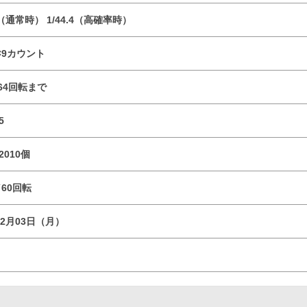
.1（通常時） 1/44.4（高確率時）
R×9カウント
／64回転まで
5
2010個
60回転
12月03日（月）