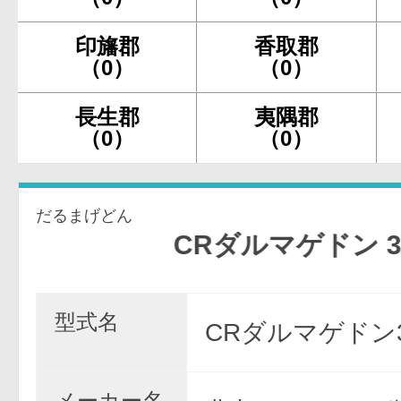
印旛郡
香取郡
（0）
（0）
長生郡
夷隅郡
（0）
（0）
だるまげどん
CRダルマゲドン 390ZN
型式名
CRダルマゲドン3
メーカー名