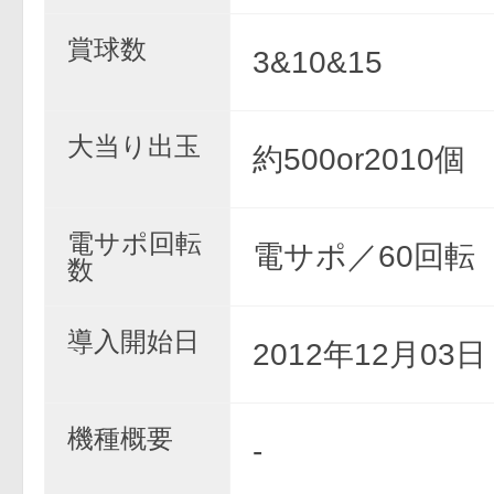
賞球数
3&10&15
大当り出玉
約500or2010個
電サポ回転
電サポ／60回転
数
導入開始日
2012年12月03
機種概要
-