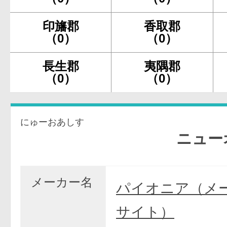
印旛郡
香取郡
（0）
（0）
長生郡
夷隅郡
（0）
（0）
にゅーおあしす
ニューオア
メーカー名
パイオニア（メ
サイト）