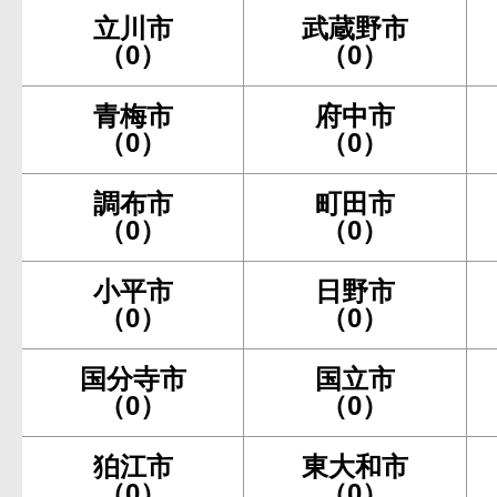
立川市
武蔵野市
（0）
（0）
青梅市
府中市
（0）
（0）
調布市
町田市
（0）
（0）
小平市
日野市
（0）
（0）
国分寺市
国立市
（0）
（0）
狛江市
東大和市
（0）
（0）