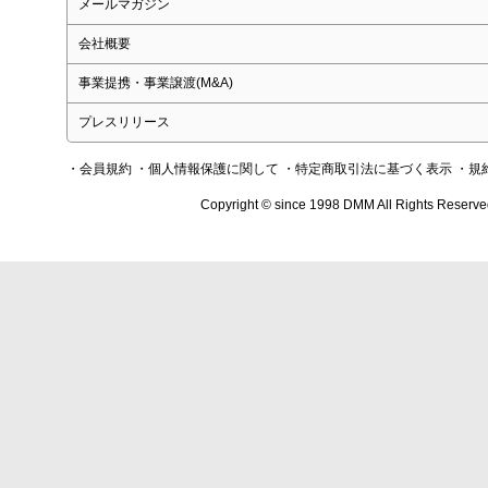
メールマガジン
会社概要
事業提携・事業譲渡(M&A)
プレスリリース
・会員規約
・個人情報保護に関して
・特定商取引法に基づく表示
・規
Copyright © since 1998 DMM All Rights Reserve