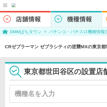
DMMぱちタウン
パチンコ・パチスロ機種情報
CRゼブラーマン ゼブラシティの逆襲MXの東京
東京都世田谷区の設置店