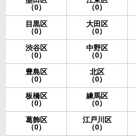
（0）
（0）
目黒区
大田区
（0）
（0）
渋谷区
中野区
（0）
（0）
豊島区
北区
（0）
（0）
板橋区
練馬区
（0）
（0）
葛飾区
江戸川区
（0）
（0）