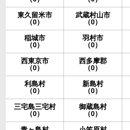
東久留米市
武蔵村山市
（0）
（0）
稲城市
羽村市
（0）
（0）
西東京市
西多摩郡
（0）
（0）
利島村
新島村
（0）
（0）
三宅島三宅村
御蔵島村
（0）
（0）
青ヶ島村
小笠原村