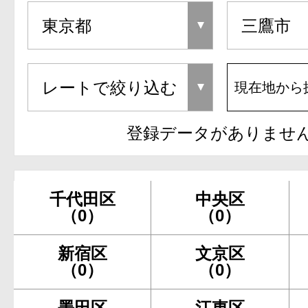
現在地から
登録データがありませ
千代田区
中央区
（0）
（0）
新宿区
文京区
（0）
（0）
墨田区
江東区