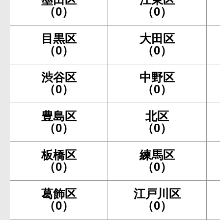
（0）
（0）
目黒区
大田区
（0）
（0）
渋谷区
中野区
（0）
（0）
豊島区
北区
（0）
（0）
板橋区
練馬区
（0）
（0）
葛飾区
江戸川区
（0）
（0）