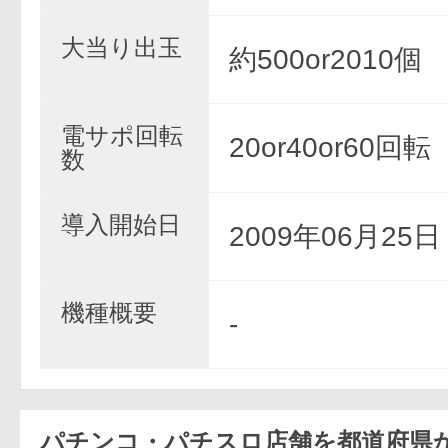
大当り出玉
約500or2010個
電サポ回転
20or40or60回転
数
導入開始日
2009年06月25
機種概要
-
パチンコ・パチスロ店舗を都道府県