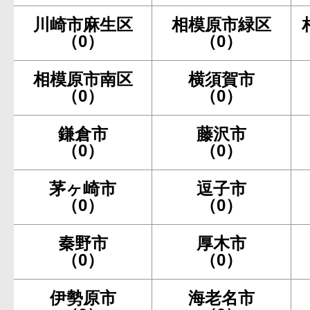
川崎市麻生区
相模原市緑区
（0）
（0）
相模原市南区
横須賀市
（0）
（0）
鎌倉市
藤沢市
（0）
（0）
茅ヶ崎市
逗子市
（0）
（0）
秦野市
厚木市
（0）
（0）
伊勢原市
海老名市