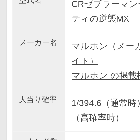
型式名
CRゼブラーマ
ティの逆襲MX
メーカー名
マルホン（メー
イト）
マルホン の掲載
大当り確率
1/394.6（通常時）
（高確率時）