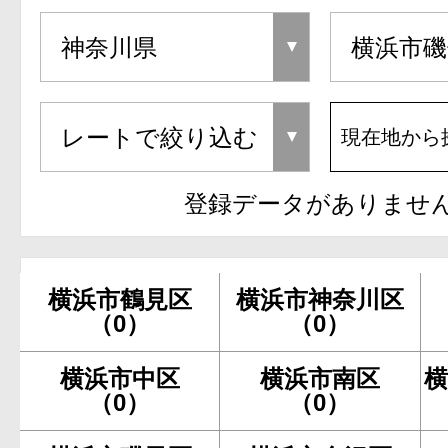
現在地から
登録データがありませ
横浜市鶴見区
横浜市神奈川区
（0）
（0）
横浜市中区
横浜市南区
横
（0）
（0）