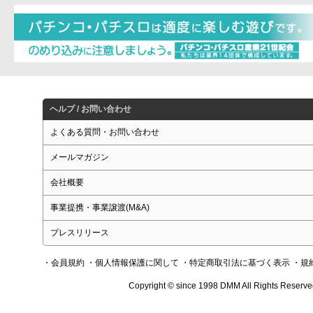
ヘルプ / お問い合わせ
よくある質問・お問い合わせ
メールマガジン
会社概要
事業提携・事業譲渡(M&A)
プレスリリース
・会員規約
・個人情報保護に関して
・特定商取引法に基づく表示
・規
Copyright © since 1998 DMM All Rights Reserve