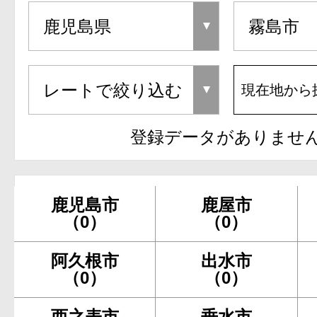
現在地から
登録データがありませ
鹿児島市
鹿屋市
（0）
（0）
阿久根市
出水市
（0）
（0）
西之表市
垂水市