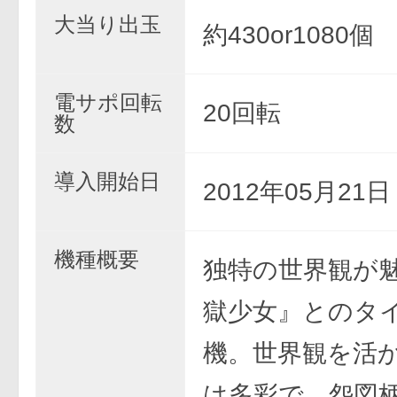
大当り出玉
約430or1080個
電サポ回転
20回転
数
導入開始日
2012年05月21
機種概要
独特の世界観が
獄少女』とのタ
機。世界観を活
は多彩で、怨図