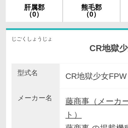
肝属郡
熊毛郡
（0）
（0）
じごくしょうじょ
CR地獄少女FP
型式名
CR地獄少女FPW
メーカー名
藤商事（メーカ
ト）