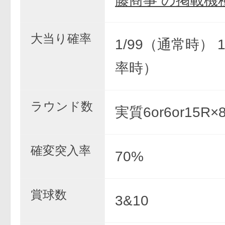
藤商事 の掲載機
大当り確率
1/99（通常時） 
率時）
ラウンド数
実質6or6or15R
確変突入率
70%
賞球数
3&10