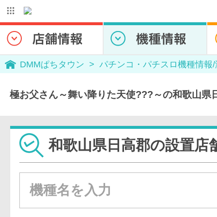
DMMぱちタウン
パチンコ・パチスロ機種情報
極お父さん～舞い降りた天使???～の和歌山県
和歌山県日高郡の設置店