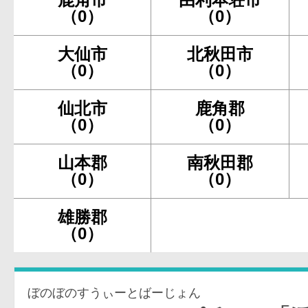
（0）
（0）
大仙市
北秋田市
（0）
（0）
仙北市
鹿角郡
（0）
（0）
山本郡
南秋田郡
（0）
（0）
雄勝郡
（0）
ぼのぼのすうぃーとばーじょん