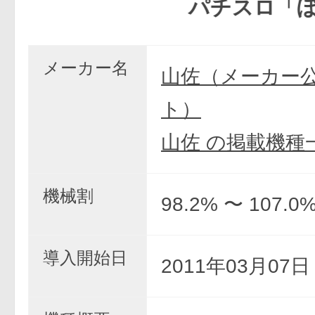
パチスロ「ぼのぼ
メーカー名
山佐（メーカー
ト）
山佐 の掲載機種
機械割
98.2% 〜 107.0
導入開始日
2011年03月07